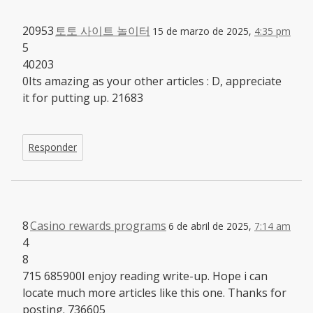
20953
토토 사이트 놀이터
15 de marzo de 2025,
4:35 pm
5
40203
0Its amazing as your other articles : D, appreciate
it for putting up. 21683
Responder
8
Casino rewards programs
6 de abril de 2025,
7:14 am
4
8
715 685900I enjoy reading write-up. Hope i can
locate much more articles like this one. Thanks for
posting. 736605