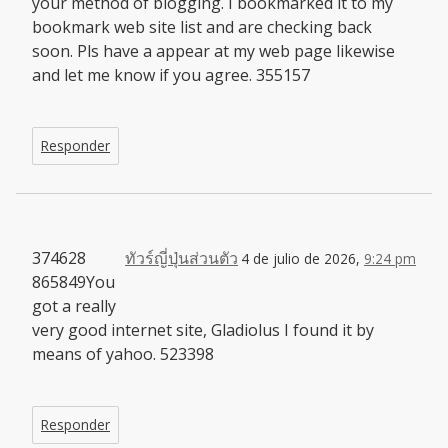
your method of blogging. I bookmarked it to my
bookmark web site list and are checking back
soon. Pls have a appear at my web page likewise
and let me know if you agree. 355157
Responder
374628
ทัวร์ญี่ปุ่นส่วนตัว
4 de julio de 2026,
9:24 pm
865849You
got a really
very good internet site, Gladiolus I found it by
means of yahoo. 523398
Responder