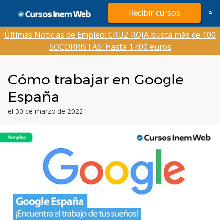
Saltar
Recibir cursos
al
contenido
Últimas Noticias de Empleo: CRUZ ROJA busca más de 100
SOCORRISTAS: Hasta 1.400 euros
Cómo trabajar en Google
España
el 30 de marzo de 2022