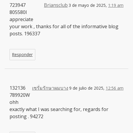
723947
Briansclub
3 de mayo de 2025,
1:19 am
805580I
appreciate
your work , thanks for all of the informative blog
posts. 196337
Responder
132136
เซรั่มรักษาผมบาง
9 de julio de 2025,
12:56 am
789920W
ohh
exactly what I was searching for, regards for
posting . 94272