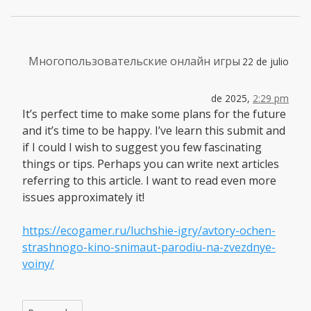
Многопользовательские онлайн игры
22 de julio
de 2025,
2:29 pm
It’s perfect time to make some plans for the future
and it’s time to be happy. I’ve learn this submit and
if I could I wish to suggest you few fascinating
things or tips. Perhaps you can write next articles
referring to this article. I want to read even more
issues approximately it!
https://ecogamer.ru/luchshie-igry/avtory-ochen-
strashnogo-kino-snimaut-parodiu-na-zvezdnye-
voiny/