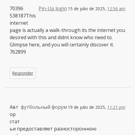
70396
Pin-Up login
15 de julio de 2025,
12:56 am
538187This
internet
page is actually a walk-through its the internet you
desired with this and didnt know who need to.
Glimpse here, and you will certainly discover it.
762899
Responder
Авт
футбольный форум
19 de julio de 2025,
11:21 pm
ор
стат
ьи предоставляет разностороннюю