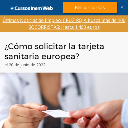
Saltar
Recibir cursos
al
contenido
Últimas Noticias de Empleo: CRUZ ROJA busca más de 100
SOCORRISTAS: Hasta 1.400 euros
¿Cómo solicitar la tarjeta
sanitaria europea?
el 20 de junio de 2022