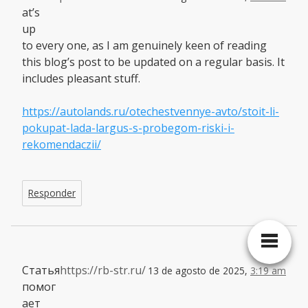
at’s
up
to every one, as I am genuinely keen of reading
this blog’s post to be updated on a regular basis. It
includes pleasant stuff.
https://autolands.ru/otechestvennye-avto/stoit-li-
pokupat-lada-largus-s-probegom-riski-i-
rekomendaczii/
Responder
Статья
https://rb-str.ru/
13 de agosto de 2025,
3:19 am
помог
ает