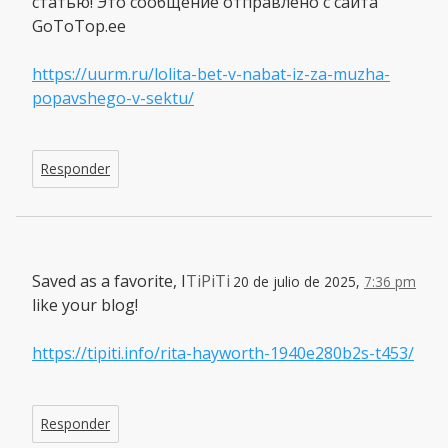
статью! Это сообщение отправлено с сайта
GoToTop.ee
https://uurm.ru/lolita-bet-v-nabat-iz-za-muzha-
popavshego-v-sektu/
Responder
Saved as a favorite, I
TiPiTi
20 de julio de 2025,
7:36 pm
like your blog!
https://tipiti.info/rita-hayworth-1940e280b2s-t453/
Responder