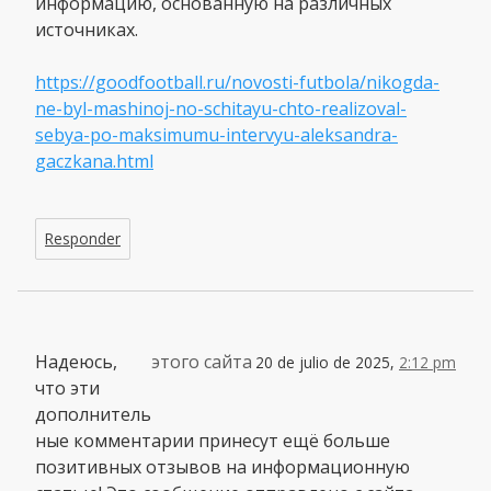
информацию, основанную на различных
источниках.
https://goodfootball.ru/novosti-futbola/nikogda-
ne-byl-mashinoj-no-schitayu-chto-realizoval-
sebya-po-maksimumu-intervyu-aleksandra-
gaczkana.html
Responder
Надеюсь,
этого сайта
20 de julio de 2025,
2:12 pm
что эти
дополнитель
ные комментарии принесут ещё больше
позитивных отзывов на информационную