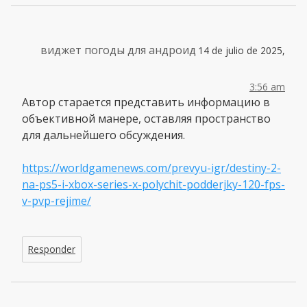
виджет погоды для андроид
14 de julio de 2025,
3:56 am
Автор старается представить информацию в
объективной манере, оставляя пространство
для дальнейшего обсуждения.
https://worldgamenews.com/prevyu-igr/destiny-2-
na-ps5-i-xbox-series-x-polychit-podderjky-120-fps-
v-pvp-rejime/
Responder