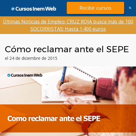
Saltar
Recibir cursos
al
contenido
Últimas Noticias de Empleo: CRUZ ROJA busca más de 100
SOCORRISTAS: Hasta 1.400 euros
Cómo reclamar ante el SEPE
el 24 de diciembre de 2015