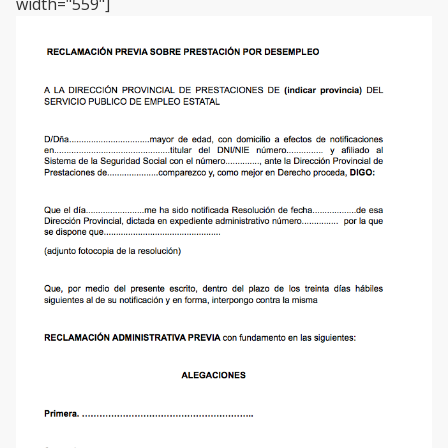
width="559"]