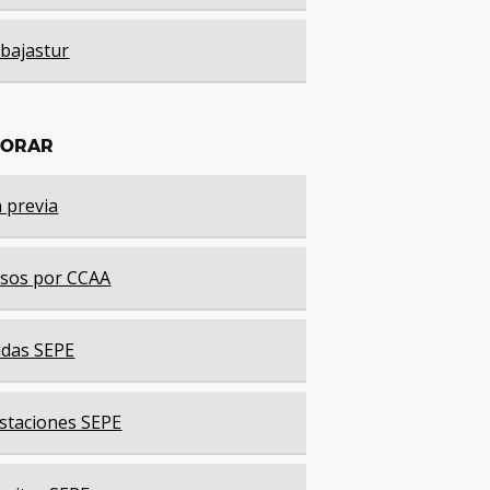
bajastur
LORAR
a previa
sos por CCAA
das SEPE
staciones SEPE