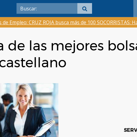
as de Empleo: CRUZ ROJA busca más de 100 SOCORRISTAS: Ha
de las mejores bols
 castellano
SERV