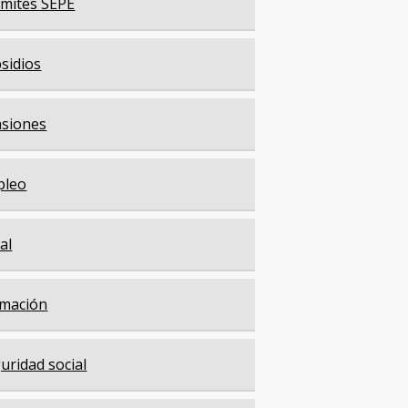
mites SEPE
sidios
siones
pleo
cal
mación
uridad social