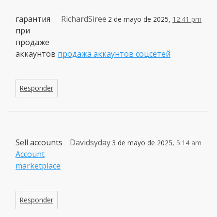
гарантия
RichardSiree
2 de mayo de 2025,
12:41 pm
при
продаже
аккаунтов
продажа аккаунтов соцсетей
Responder
Sell accounts
Davidsyday
3 de mayo de 2025,
5:14 am
Account
marketplace
Responder