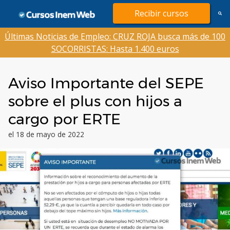
Saltar
Recibir cursos
al
contenido
Últimas Noticias de Empleo: CRUZ ROJA busca más de 100
SOCORRISTAS: Hasta 1.400 euros
Aviso Importante del SEPE
sobre el plus con hijos a
cargo por ERTE
el 18 de mayo de 2022