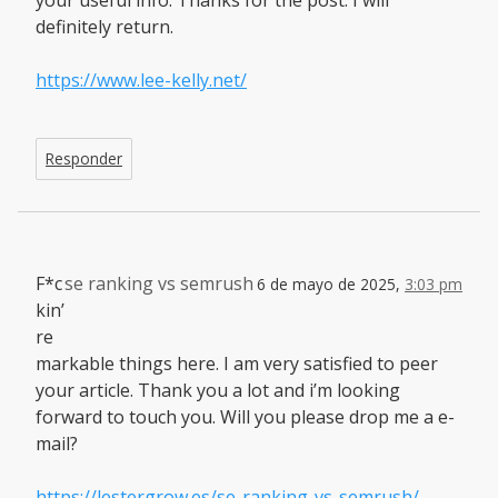
definitely return.
https://www.lee-kelly.net/
Responder
F*c
se ranking vs semrush
6 de mayo de 2025,
3:03 pm
kin’
re
markable things here. I am very satisfied to peer
your article. Thank you a lot and i’m looking
forward to touch you. Will you please drop me a e-
mail?
https://lestergrow.es/se-ranking-vs-semrush/