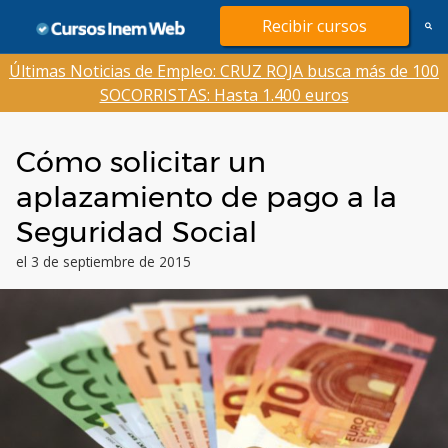
Saltar
Recibir cursos
al
contenido
Últimas Noticias de Empleo: CRUZ ROJA busca más de 100
SOCORRISTAS: Hasta 1.400 euros
Cómo solicitar un
aplazamiento de pago a la
Seguridad Social
el 3 de septiembre de 2015