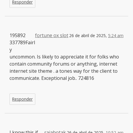
Responder
195892
fortune ox slot
26 de abril de 2025,
5:24 am
337789Fairl
y
uncommon. Is likely to appreciate it for folks who
contain community forums or anything, internet
internet site theme . a tones way for the client to
communicate. Exceptional job.. 724816
Responder
I know this if
rajabotak
26 de abril de 2025,
10:52 am