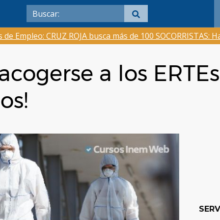
as de Empleo: CRUZ ROJA busca más de 100 SOCORRISTAS: Ha
cogerse a los ERTEs
os!
SERV