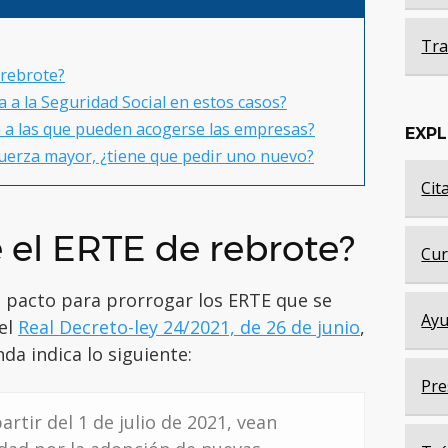
Tra
 rebrote?
 a la Seguridad Social en estos casos?
n a las que pueden acogerse las empresas?
EXP
fuerza mayor, ¿tiene que pedir uno nuevo?
Cit
e el ERTE de rebrote?
Cur
l pacto para prorrogar los ERTE que se
Ayu
 el
Real Decreto-ley 24/2021, de 26 de junio
,
da indica lo siguiente:
Pre
rtir del 1 de julio de 2021, vean