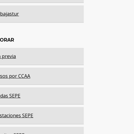
bajastur
LORAR
a previa
sos por CCAA
das SEPE
staciones SEPE