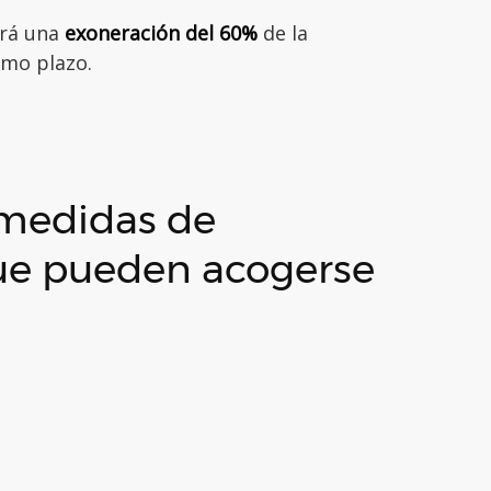
ará una
exoneración del 60%
de la
smo plazo.
s medidas de
 que pueden acogerse