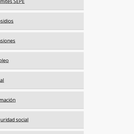
mites SEPE
sidios
siones
pleo
cal
mación
uridad social