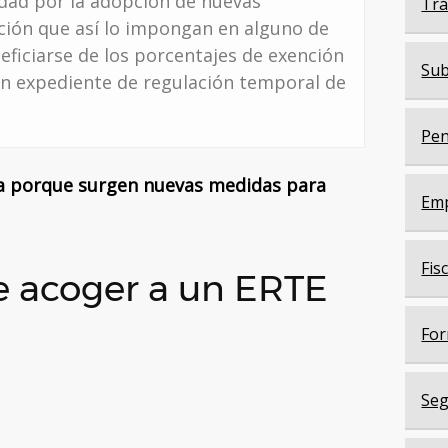
idad por la adopción de nuevas
Trá
ción que así lo impongan en alguno de
ficiarse de los porcentajes de exención
Sub
 un expediente de regulación temporal de
Pen
ca porque surgen nuevas medidas para
Em
Fis
e acoger a un ERTE
For
Seg