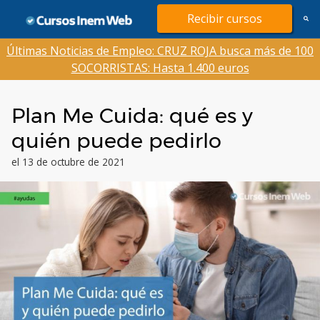
Saltar
Recibir cursos
al
contenido
Últimas Noticias de Empleo: CRUZ ROJA busca más de 100
SOCORRISTAS: Hasta 1.400 euros
Plan Me Cuida: qué es y
quién puede pedirlo
el 13 de octubre de 2021