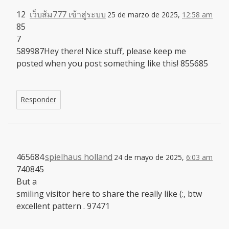
12
เว็บส้ม777 เข้าสู่ระบบ
25 de marzo de 2025,
12:58 am
85
7
589987Hey there! Nice stuff, please keep me
posted when you post something like this! 855685
Responder
465684
spielhaus holland
24 de mayo de 2025,
6:03 am
740845
But a
smiling visitor here to share the really like (:, btw
excellent pattern . 97471