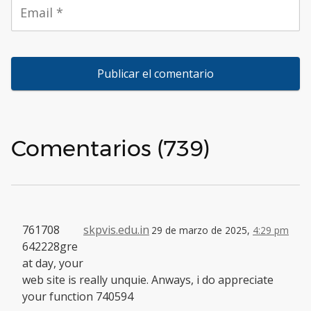
Comentarios (739)
761708
skpvis.edu.in
29 de marzo de 2025,
4:29 pm
642228gre
at day, your
web site is really unquie. Anways, i do appreciate
your function 740594