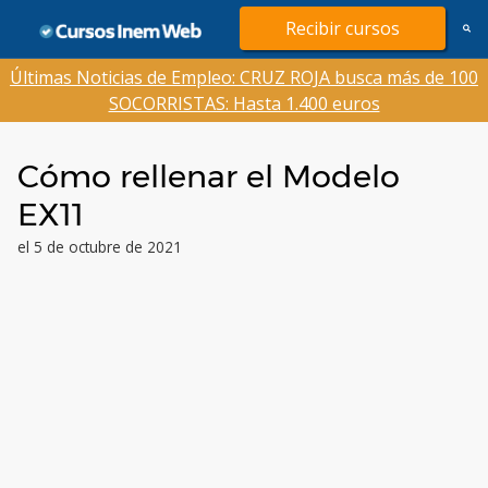
Saltar
Recibir cursos
al
contenido
Últimas Noticias de Empleo: CRUZ ROJA busca más de 100
SOCORRISTAS: Hasta 1.400 euros
Cómo rellenar el Modelo
EX11
el 5 de octubre de 2021