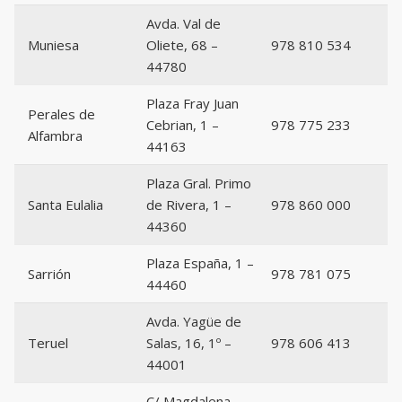
Avda. Val de
Muniesa
Oliete, 68 –
978 810 534
44780
Plaza Fray Juan
Perales de
Cebrian, 1 –
978 775 233
Alfambra
44163
Plaza Gral. Primo
Santa Eulalia
de Rivera, 1 –
978 860 000
44360
Plaza España, 1 –
Sarrión
978 781 075
44460
Avda. Yagüe de
Teruel
Salas, 16, 1º –
978 606 413
44001
C/ Magdalena,