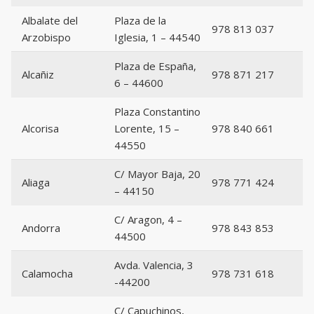
Albalate del
Plaza de la
978 813 037
Arzobispo
Iglesia, 1 – 44540
Plaza de España,
Alcañiz
978 871 217
6 – 44600
Plaza Constantino
Alcorisa
Lorente, 15 –
978 840 661
44550
C/ Mayor Baja, 20
Aliaga
978 771 424
– 44150
C/ Aragon, 4 –
Andorra
978 843 853
44500
Avda. Valencia, 3
Calamocha
978 731 618
-44200
C/ Capuchinos,