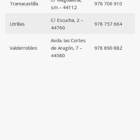
Tramacastilla
978 706 910
s/n – 44112
C/ Escucha, 2 –
Utrillas
978 757 664
44760
Avda. las Cortes
Valderrobles
de Aragón, 7 –
978 890 882
44580