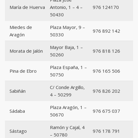
María de Huerva
Antonio, 1 – 4 –
976 124170
50430
Miedes de
Plaza Mayor, 9 –
976 892 142
Aragón
50330
Mayor Baja, 1 –
Morata de Jalón
976 818 126
50260
Plaza España, 1 –
Pina de Ebro
976 165 506
50750
C/ Conde Argillo,
Sabiñán
976 826 202
4 – 50299
Plaza Aragón, 1 –
Sádaba
976 675 037
50670
Ramón y Cajal, 4
Sástago
976 178 791
– 50780