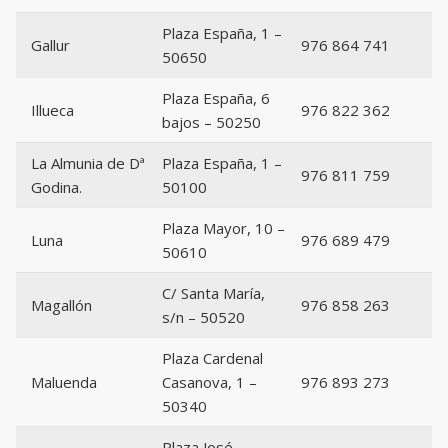
Plaza España, 1 –
Gallur
976 864 741
50650
Plaza España, 6
Illueca
976 822 362
bajos – 50250
La Almunia de Dª
Plaza España, 1 –
976 811 759
Godina.
50100
Plaza Mayor, 10 –
Luna
976 689 479
50610
C/ Santa María,
Magallón
976 858 263
s/n – 50520
Plaza Cardenal
Maluenda
Casanova, 1 –
976 893 273
50340
Plaza José