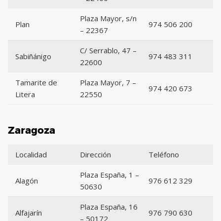
Plaza Mayor, s/n
Plan
974 506 200
– 22367
C/ Serrablo, 47 –
Sabiñánigo
974 483 311
22600
Tamarite de
Plaza Mayor, 7 –
974 420 673
Litera
22550
Zaragoza
Localidad
Dirección
Teléfono
Plaza España, 1 –
Alagón
976 612 329
50630
Plaza España, 16
Alfajarín
976 790 630
– 50172