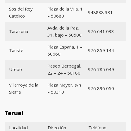
Sos del Rey
Plaza de la Villa, 1
948888 331
Catolico
– 50680
Avda. de la Paz,
Tarazona
976 641 033
31, bajo – 50500
Plaza España, 1 –
Tauste
976 859 144
50660
Paseo Berbegal,
Utebo
976 785 049
22 – 24 – 50180
Villarroya de la
Plaza Mayor, s/n
976 896 050
Sierra
– 50310
Teruel
Localidad
Dirección
Teléfono