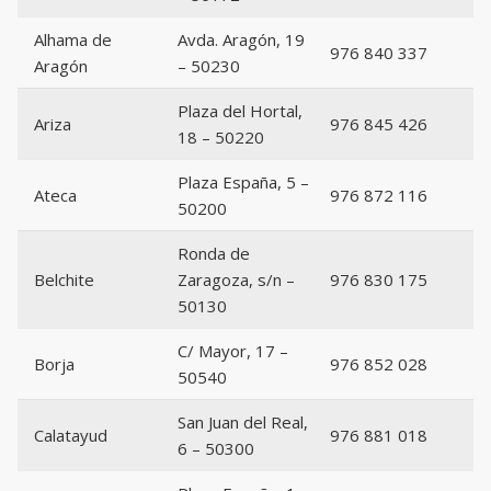
Alhama de
Avda. Aragón, 19
976 840 337
Aragón
– 50230
Plaza del Hortal,
Ariza
976 845 426
18 – 50220
Plaza España, 5 –
Ateca
976 872 116
50200
Ronda de
Belchite
Zaragoza, s/n –
976 830 175
50130
C/ Mayor, 17 –
Borja
976 852 028
50540
San Juan del Real,
Calatayud
976 881 018
6 – 50300