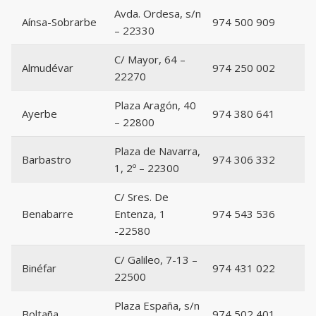
Avda. Ordesa, s/n
Aínsa-Sobrarbe
974 500 909
– 22330
C/ Mayor, 64 –
Almudévar
974 250 002
22270
Plaza Aragón, 40
Ayerbe
974 380 641
– 22800
Plaza de Navarra,
Barbastro
974 306 332
1, 2º – 22300
C/ Sres. De
Benabarre
Entenza, 1
974 543 536
-22580
C/ Galileo, 7-13 –
Binéfar
974 431 022
22500
Plaza España, s/n
Boltaña
974 502 401