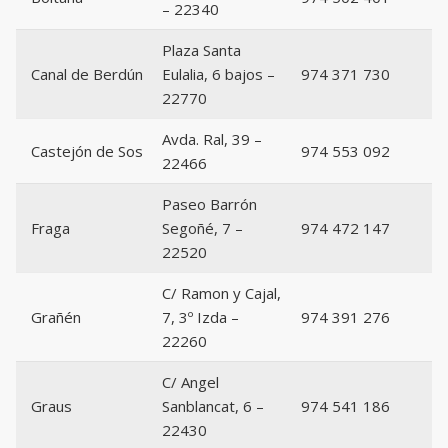
– 22340
Plaza Santa
Canal de Berdún
Eulalia, 6 bajos –
974 371 730
22770
Avda. Ral, 39 –
Castejón de Sos
974 553 092
22466
Paseo Barrón
Fraga
Segoñé, 7 –
974 472 147
22520
C/ Ramon y Cajal,
Grañén
7, 3º Izda –
974 391 276
22260
C/ Angel
Graus
Sanblancat, 6 –
974 541 186
22430