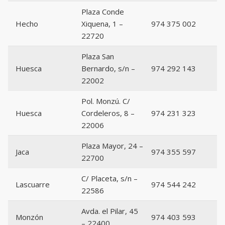
Plaza Conde
Hecho
Xiquena, 1 –
974 375 002
22720
Plaza San
Huesca
Bernardo, s/n –
974 292 143
22002
Pol. Monzú. C/
Huesca
Cordeleros, 8 –
974 231 323
22006
Plaza Mayor, 24 –
Jaca
974 355 597
22700
C/ Placeta, s/n –
Lascuarre
974 544 242
22586
Avda. el Pilar, 45
Monzón
974 403 593
– 22400