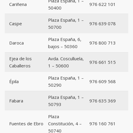
Plaza España, 1 –
Cariñena
976 622 101
50400
Plaza España, 1 –
Caspe
976 639 078
50700
Plaza España, 6,
Daroca
976 800 713
bajos – 50360
Ejea de los
Avda. Cosculluela,
976 661 515
Caballeros
1 – 50600
Plaza España, 1 –
Épila
976 609 568
50290
Plaza España, 1 –
Fabara
976 635 369
50793
Plaza
Fuentes de Ebro
Constitución, 4 –
976 160 761
50740