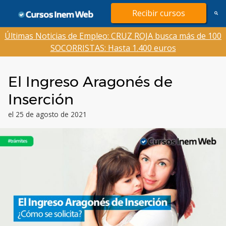
Saltar
Recibir cursos
al
contenido
Últimas Noticias de Empleo: CRUZ ROJA busca más de 100
SOCORRISTAS: Hasta 1.400 euros
El Ingreso Aragonés de
Inserción
el 25 de agosto de 2021