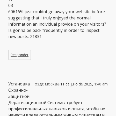
03
606165I just couldnt go away your website before
suggesting that I truly enjoyed the normal
information an individual provide on your visitors?
Is gonna be back frequently in order to inspect
new posts. 21831
Responder
Установка
оздс москва
11 de julio de 2025,
1:40 am
Охранно-
Защитной
Дератизационной Системы требует
профессиональных навыков и опыта, чтобы не
нанести вреда остальным живым существам и