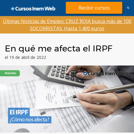
Saltar
Recibir cursos
al
contenido
Últimas Noticias de Empleo: CRUZ ROJA busca más de 100
SOCORRISTAS: Hasta 1.400 euros
En qué me afecta el IRPF
el 19 de abril de 2022