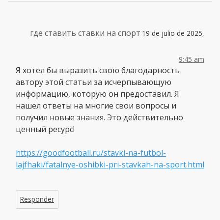
где ставить ставки на спорт
19 de julio de 2025,
9:45 am
Я хотел бы выразить свою благодарность
автору этой статьи за исчерпывающую
информацию, которую он предоставил. Я
нашел ответы на многие свои вопросы и
получил новые знания. Это действительно
ценный ресурс!
https://goodfootball.ru/stavki-na-futbol-
lajfhaki/fatalnye-oshibki-pri-stavkah-na-sport.html
Responder