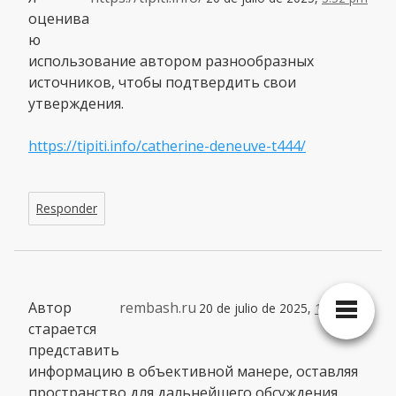
оценива
ю
использование автором разнообразных
источников, чтобы подтвердить свои
утверждения.
https://tipiti.info/catherine-deneuve-t444/
Responder
Автор
rembash.ru
20 de julio de 2025,
10:11 pm
старается
представить
информацию в объективной манере, оставляя
пространство для дальнейшего обсуждения.