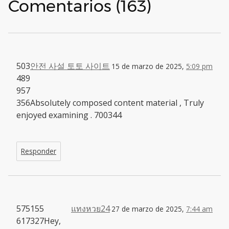
Comentarios (163)
503
안전 사설 토토 사이트
15 de marzo de 2025,
5:09 pm
489
957
356Absolutely composed content material , Truly
enjoyed examining . 700344
Responder
575155
แทงหวย24
27 de marzo de 2025,
7:44 am
617327Hey,