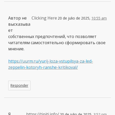
Автор не
Clicking Here
20 de julio de 2025,
10:55 am
высказыва
ет
собственных предпочтений, что позволяет
читателям самостоятельно сформировать свое
мнение.
https://uurm.ru/yurij-loza-vstupilsya-za-led-
zeppelin-kotoryh-ranshe-kritikoval/
Responder
Я
https://tipiti.info/
20 de julio de 2025,
3:52 pm