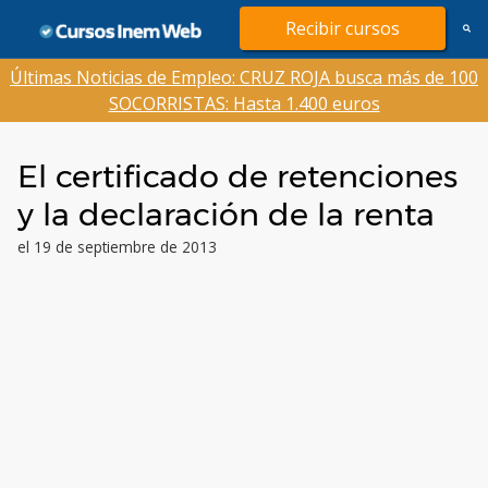
Saltar
Recibir cursos
al
contenido
Últimas Noticias de Empleo: CRUZ ROJA busca más de 100
SOCORRISTAS: Hasta 1.400 euros
El certificado de retenciones
y la declaración de la renta
el 19 de septiembre de 2013