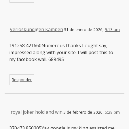
Verloskundigen Kampen
31 de enero de 2026,
9:13 am
191258 421660Numerous thanks I ought say,
impressed along with your site. I will post this to
my facebook wall. 689495
Responder
royal joker hold and win
3 de febrero de 2026,
5:28 pm
370473 850305Yay google is my king assisted me