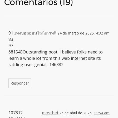
Comentarios (19)
91
แทงบอลออนไลน์เกาหลี
24 de marzo de 2025,
4:32 am
83
97
681545Outstanding post, I believe folks need to
learn a whole lot from this web internet site its
rattling user genial . 146382
Responder
107812
mostbet
25 de abril de 2025,
11:54 am