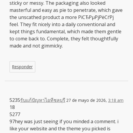
sticky or messy. The packaging also looked
masterful and easy as pie to penetrate, which gave
the unscathed product a more РїСЂРµРјРёСѓРј
feel. They fit nicely into a daily conventional and
kept things fundamental, which made them gentle
to come back to. Complete, they felt thoughtfully
made and not gimmicky.
Responder
5235
รับแก้ปัญหาไอทีชลบุรี
27 de mayo de 2026,
3:18 am
18
5277
97hey was just seeing if you minded a comment. i
like your website and the theme you picked is