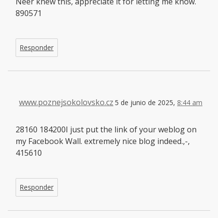
Neer knew this, appreciate it for letting me know.
890571
Responder
www.poznejsokolovsko.cz
5 de junio de 2025,
8:44 am
28160 184200I just put the link of your weblog on
my Facebook Wall. extremely nice blog indeed.,-,
415610
Responder