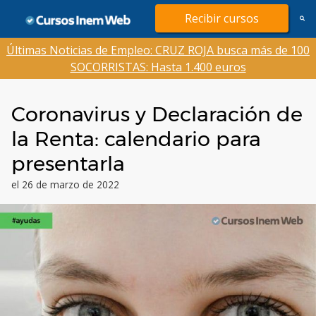
Saltar
Recibir cursos
al
contenido
Últimas Noticias de Empleo: CRUZ ROJA busca más de 100
SOCORRISTAS: Hasta 1.400 euros
Coronavirus y Declaración de
la Renta: calendario para
presentarla
el 26 de marzo de 2022