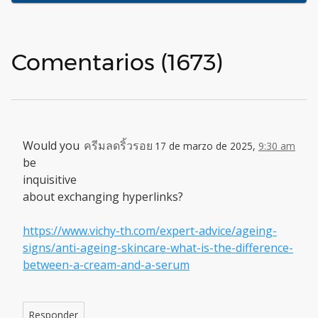
Comentarios (1673)
Would you
ครีมลดริ้วรอย
17 de marzo de 2025,
9:30 am
be
inquisitive
about exchanging hyperlinks?
https://www.vichy-th.com/expert-advice/ageing-
signs/anti-ageing-skincare-what-is-the-difference-
between-a-cream-and-a-serum
Responder