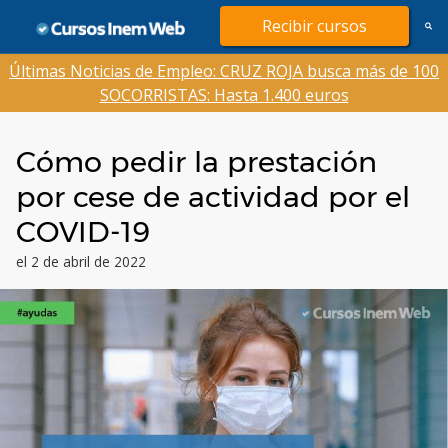
Saltar
Recibir cursos
al
contenido
Últimas Noticias de Empleo: CRUZ ROJA busca más de 100
SOCORRISTAS: Hasta 1.400 euros
Cómo pedir la prestación
por cese de actividad por el
COVID-19
el 2 de abril de 2022