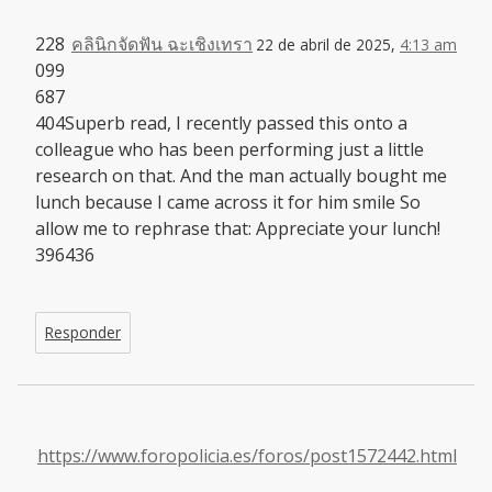
228
คลินิกจัดฟัน ฉะเชิงเทรา
22 de abril de 2025,
4:13 am
099
687
404Superb read, I recently passed this onto a
colleague who has been performing just a little
research on that. And the man actually bought me
lunch because I came across it for him smile So
allow me to rephrase that: Appreciate your lunch!
396436
Responder
https://www.foropolicia.es/foros/post1572442.html