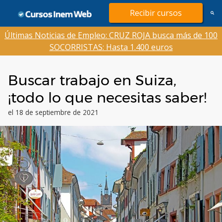
Saltar
Recibir cursos
al
contenido
Últimas Noticias de Empleo: CRUZ ROJA busca más de 100
SOCORRISTAS: Hasta 1.400 euros
Buscar trabajo en Suiza,
¡todo lo que necesitas saber!
el 18 de septiembre de 2021