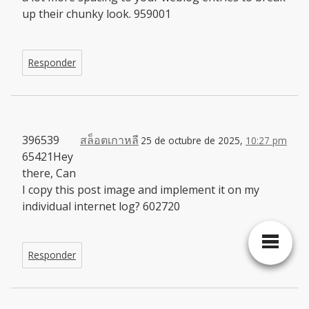
up their chunky look. 959001
Responder
396539
สล็อตเกาหลี
25 de octubre de 2025,
10:27 pm
65421Hey
there, Can
I copy this post image and implement it on my
individual internet log? 602720
Responder