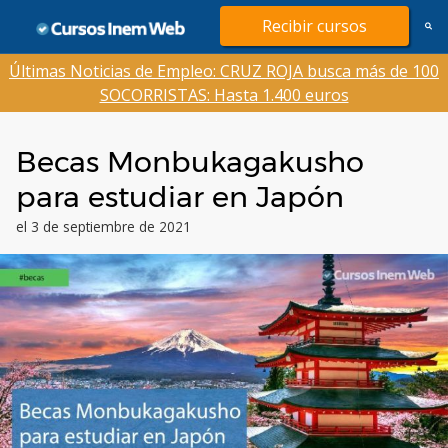
Saltar
Recibir cursos
al
contenido
Últimas Noticias de Empleo: CRUZ ROJA busca más de 100
SOCORRISTAS: Hasta 1.400 euros
Becas Monbukagakusho
para estudiar en Japón
el 3 de septiembre de 2021