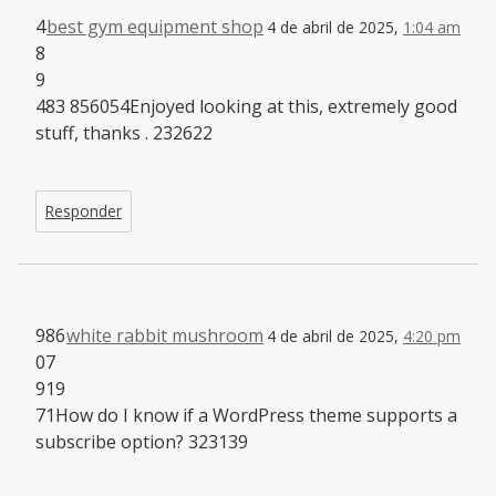
4
best gym equipment shop
4 de abril de 2025,
1:04 am
8
9
483 856054Enjoyed looking at this, extremely good
stuff, thanks . 232622
Responder
986
white rabbit mushroom
4 de abril de 2025,
4:20 pm
07
919
71How do I know if a WordPress theme supports a
subscribe option? 323139