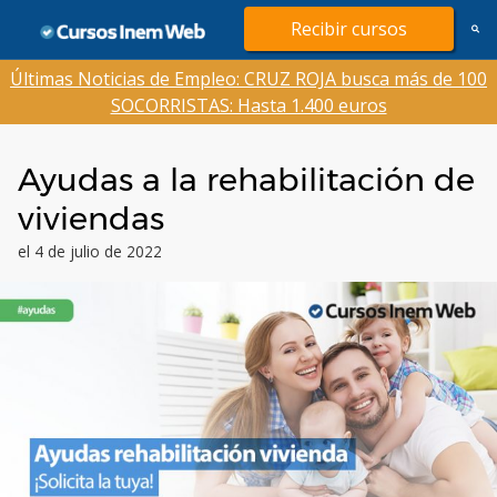
Saltar
Recibir cursos
al
contenido
Últimas Noticias de Empleo: CRUZ ROJA busca más de 100
SOCORRISTAS: Hasta 1.400 euros
Ayudas a la rehabilitación de
viviendas
el 4 de julio de 2022