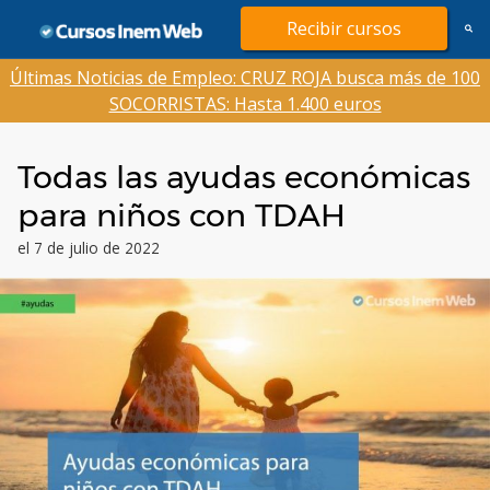
Saltar
Recibir cursos
al
contenido
Últimas Noticias de Empleo: CRUZ ROJA busca más de 100
SOCORRISTAS: Hasta 1.400 euros
Todas las ayudas económicas
para niños con TDAH
el 7 de julio de 2022