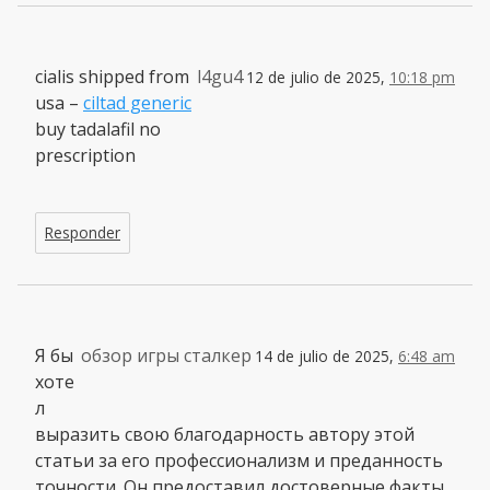
cialis shipped from
l4gu4
12 de julio de 2025,
10:18 pm
usa –
ciltad generic
buy tadalafil no
prescription
Responder
Я бы
обзор игры сталкер
14 de julio de 2025,
6:48 am
хоте
л
выразить свою благодарность автору этой
статьи за его профессионализм и преданность
точности. Он предоставил достоверные факты