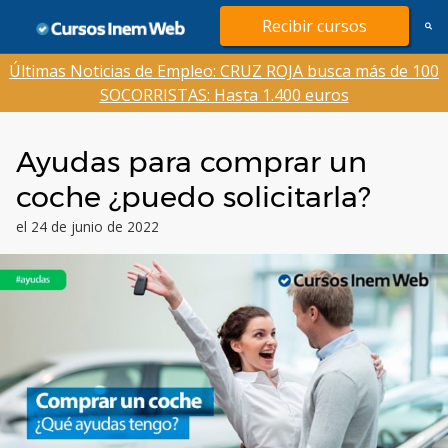
Saltar
Recibir cursos
al
contenido
Últimas Noticias de Empleo: CRUZ ROJA busca más de 100
SOCORRISTAS: Hasta 1.400 euros
Ayudas para comprar un
coche ¿puedo solicitarla?
el 24 de junio de 2022