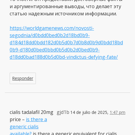
и аргументированные выводы, что делает эту
статью надежным источником информации.
https://worldgamenews.com/novosti-
segodnia/d0bdd0bed0b2d18bd0b9-
d184d18dd0bdd182d0b5d0b7d0b8d0b9d0bdd18bd
0b9-d180d0bed0bbd0b5d0b2d0bed0b9-
d18dd0bad188d0b5d0bd-vindictus-defying-fate/
Responder
cialis tadalafil 20mg
gjd1b
14 de julio de 2025,
1:47 pm
price –
is there a
generic cialis
available?
is there a generic equivalent for cialis