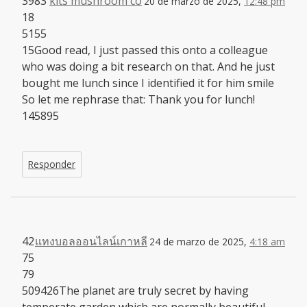
3983
kits mushroom co
20 de marzo de 2025,
12:48 pm
18
5155
15Good read, I just passed this onto a colleague
who was doing a bit research on that. And he just
bought me lunch since I identified it for him smile
So let me rephrase that: Thank you for lunch!
145895
Responder
42
แทงบอลออนไลน์เกาหลี
24 de marzo de 2025,
4:18 am
75
79
509426The planet are truly secret by having