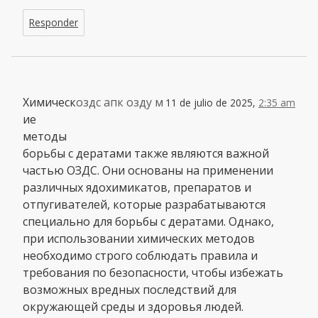
Responder
Химическ
оздс апк озду м
11 de julio de 2025,
2:35 am
ие
методы
борьбы с дератами также являются важной
частью ОЗДС. Они основаны на применении
различных ядохимикатов, препаратов и
отпугивателей, которые разрабатываются
специально для борьбы с дератами. Однако,
при использовании химических методов
необходимо строго соблюдать правила и
требования по безопасности, чтобы избежать
возможных вредных последствий для
окружающей среды и здоровья людей.