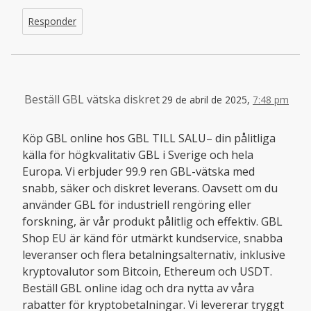
Responder
Beställ GBL vätska diskret
29 de abril de 2025,
7:48 pm
Köp GBL online hos GBL TILL SALU– din pålitliga
källa för högkvalitativ GBL i Sverige och hela
Europa. Vi erbjuder 99.9 ren GBL-vätska med
snabb, säker och diskret leverans. Oavsett om du
använder GBL för industriell rengöring eller
forskning, är vår produkt pålitlig och effektiv. GBL
Shop EU är känd för utmärkt kundservice, snabba
leveranser och flera betalningsalternativ, inklusive
kryptovalutor som Bitcoin, Ethereum och USDT.
Beställ GBL online idag och dra nytta av våra
rabatter för kryptobetalningar. Vi levererar tryggt