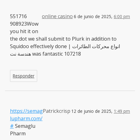
551716
online casino
6 de junio de 2025,
6:00 pm
908923Wow
you hit it on
the dot we shall submit to Plurk in addition to
Squidoo effectively done انواع محركات الطائرات |
هندسة نت was fantastic 107218
Responder
https://semag
Patrickcrisp
12 de junio de 2025,
1:49 pm
lupharm.com/
#
Semaglu
Pharm