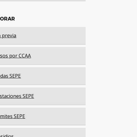
LORAR
a previa
sos por CCAA
das SEPE
staciones SEPE
mites SEPE
sidios