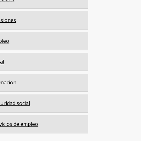
siones
pleo
cal
mación
uridad social
vicios de empleo