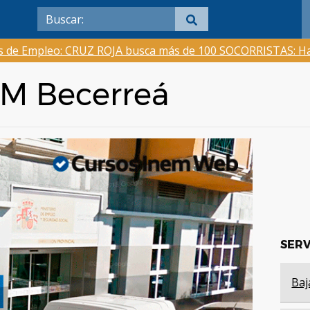
as de Empleo: CRUZ ROJA busca más de 100 SOCORRISTAS: Ha
EM Becerreá
SERV
Baj