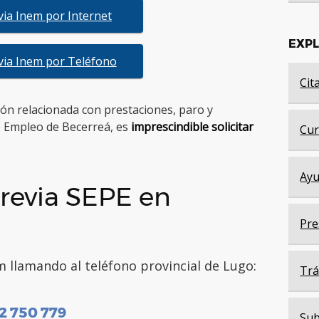
evia Inem por Internet
EXP
evia Inem por Teléfono
Cit
tión relacionada con prestaciones, paro y
e Empleo de Becerreá, es
imprescindible solicitar
Cur
Ayu
revia SEPE en
Pre
m llamando al teléfono provincial de Lugo:
Trá
2 750 779
Sub