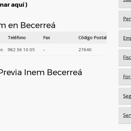
mar aquí )
Pen
em en Becerreá
Teléfono
Fax
Código Postal
Em
jo
982 36 10 05
–
27640
Fis
 Previa Inem Becerreá
For
Seg
Ser