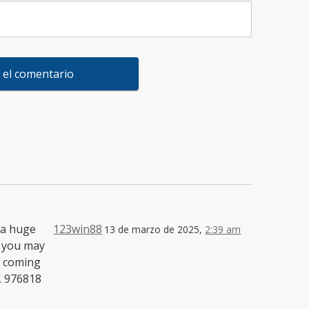
 a huge
123win88
13 de marzo de 2025,
2:39 am
n you may
e coming
. 976818