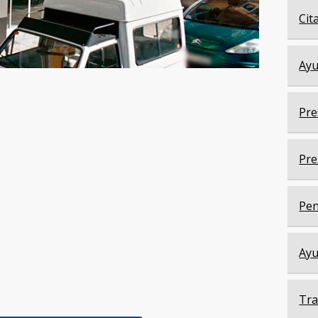
Cit
Ayu
Pre
Pre
Pen
Ayu
Tra