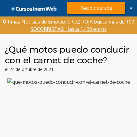
Saltar
Recibir cursos
al
contenido
Últimas Noticias de Empleo: CRUZ ROJA busca más de 100
SOCORRISTAS: Hasta 1.400 euros
¿Qué motos puedo conducir
con el carnet de coche?
el 24 de octubre de 2021