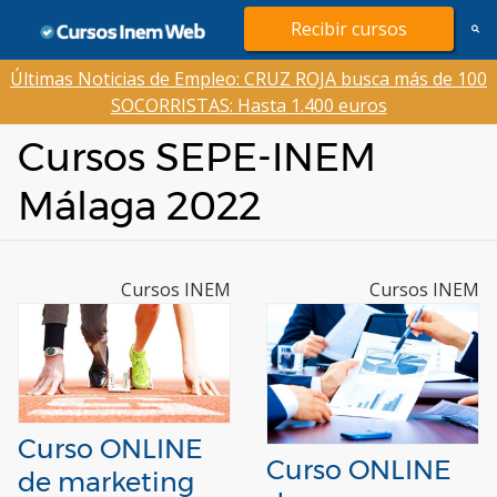
Saltar
Recibir cursos
al
contenido
Últimas Noticias de Empleo: CRUZ ROJA busca más de 100
SOCORRISTAS: Hasta 1.400 euros
Cursos SEPE-INEM
Málaga 2022
Cursos INEM
Cursos INEM
Curso ONLINE
Curso ONLINE
de marketing