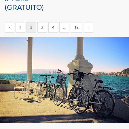
(GRATUITO)
«
1
2
3
4
…
12
»