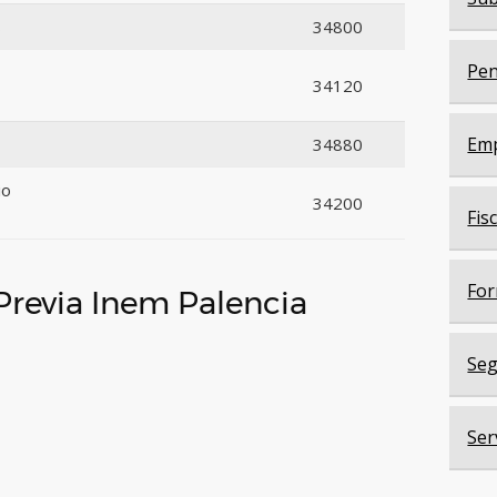
8
34800
Pen
34120
Em
34880
io
34200
Fis
For
 Previa Inem Palencia
Seg
Ser