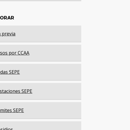
LORAR
a previa
sos por CCAA
das SEPE
staciones SEPE
mites SEPE
sidios