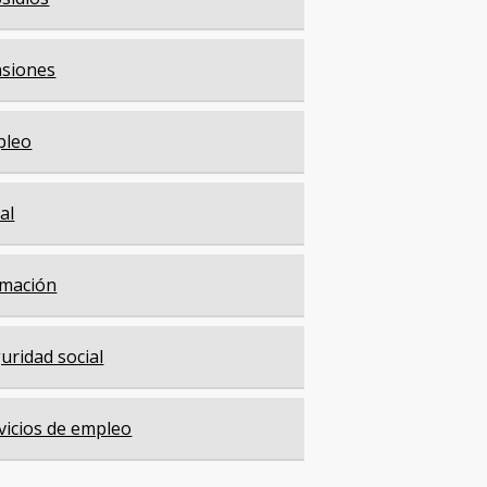
siones
pleo
cal
mación
uridad social
vicios de empleo