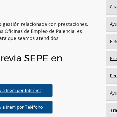
Cit
 o gestión relacionada con prestaciones,
Ayu
s Oficinas de Empleo de Palencia, es
ra que seamos atendidos.
Pre
revia SEPE en
Pre
Pen
evia Inem por Internet
Ayu
evia Inem por Teléfono
Tra