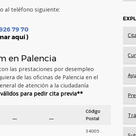
o al teléfono siguiente:
EXP
 926 79 70
Cit
mar aquí )
Cur
em en Palencia
 con las prestaciones por desempleo
Ayu
iera de las oficinas de Palencia en el
eneral de atención a la ciudadanía
válidos para pedir cita previa**
Pre
Código
Trá
—
—
Postal
34005
Sub