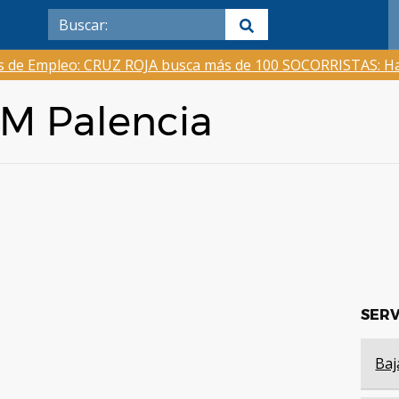
as de Empleo: CRUZ ROJA busca más de 100 SOCORRISTAS: Ha
EM Palencia
SERV
Baj