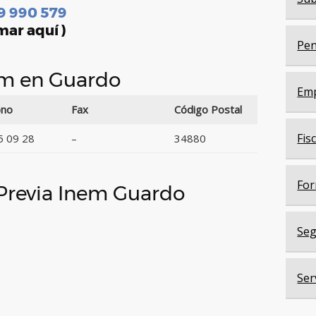
9 990 579
mar aquí )
Pen
nem en Guardo
Em
ono
Fax
Código Postal
Fis
5 09 28
–
34880
For
 Previa Inem Guardo
Seg
Ser