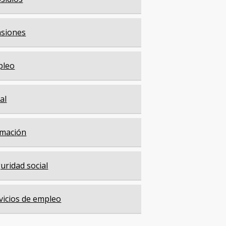
siones
pleo
cal
mación
uridad social
vicios de empleo