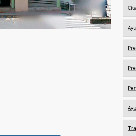
Cit
Ayu
Pre
Pre
Pen
Ayu
Tra