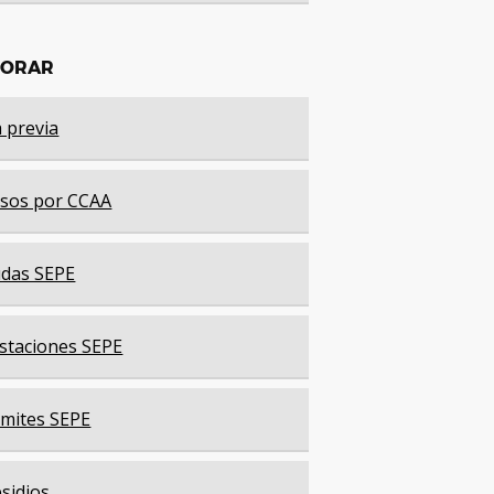
LORAR
a previa
sos por CCAA
das SEPE
staciones SEPE
mites SEPE
sidios