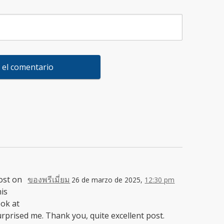
ost on
ของพรีเมี่ยม
26 de marzo de 2025,
12:30 pm
his
ook at
urprised me. Thank you, quite excellent post.