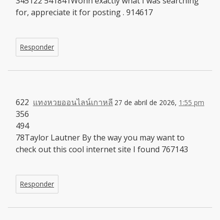
345122 541841Wohh exactly what I was searching
for, appreciate it for posting . 914617
Responder
622
แทงหวยออนไลน์เกาหลี
27 de abril de 2026,
1:55 pm
356
494
78Taylor Lautner By the way you may want to
check out this cool internet site I found 767143
Responder