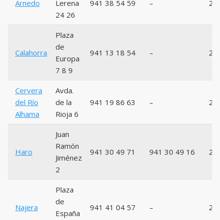
Arnedo
Lerena
941 38 54 59
–
26
24 26
Plaza
de
Calahorra
941 13 18 54
–
26
Europa
7 8 9
Cervera
Avda.
del Río
de la
941 19 86 63
–
26
Alhama
Rioja 6
Juan
Ramón
Haro
941 30 49 71
941 30 49 16
26
Jiménez
2
Plaza
de
Najera
941 41 04 57
–
26
España