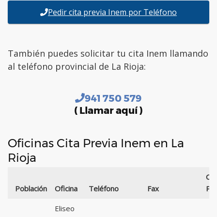
Pedir cita previa Inem por Teléfono
También puedes solicitar tu cita Inem llamando
al teléfono provincial de La Rioja:
941 750 579
( Llamar aquí )
Oficinas Cita Previa Inem en La
Rioja
Có
Población
Oficina
Teléfono
Fax
Pos
Eliseo