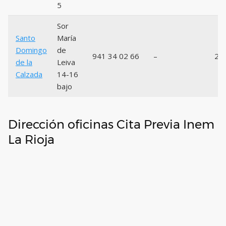
5
Sor
Santo
María
Domingo
de
941 34 02 66
–
26
de la
Leiva
Calzada
14-16
bajo
Dirección oficinas Cita Previa Inem
La Rioja