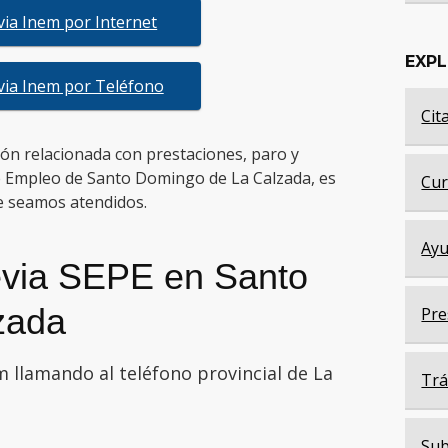
evia Inem por Internet
EXP
evia Inem por Teléfono
Cit
tión relacionada con prestaciones, paro y
de Empleo de Santo Domingo de La Calzada, es
Cur
 seamos atendidos.
Ayu
evia SEPE en Santo
zada
Pre
m llamando al teléfono provincial de La
Trá
Sub