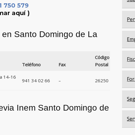
1 750 579
mar aquí )
Pen
em en Santo Domingo de La
Em
Código
Fis
Teléfono
Fax
Postal
va 14-16
For
941 34 02 66
–
26250
Seg
Previa Inem Santo Domingo de
Ser