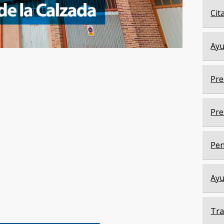
Cit
Ayu
Pre
Pre
Pen
Ayu
Tra