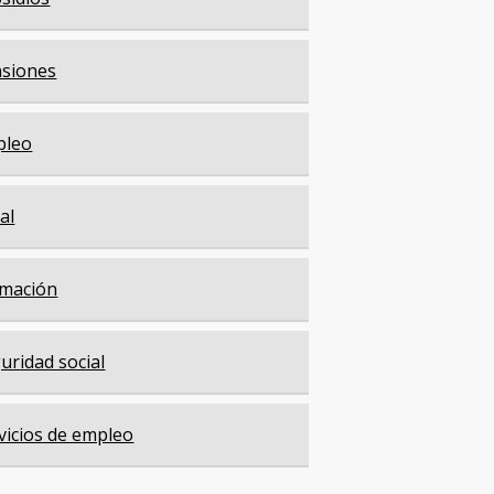
siones
pleo
cal
mación
uridad social
vicios de empleo