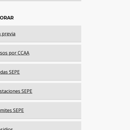
LORAR
a previa
sos por CCAA
das SEPE
staciones SEPE
mites SEPE
sidios