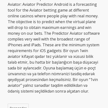
Aviator: Aviator Predictor Android is a forecasting
tool for the Aviator betting game at different
online casinos where people play with real money.
The objective is to predict when the virtual plane
will drop to obtain maximum earnings and win
money on our bets. The Predictor Aviator software
complies very well with the broadest range of
iPhones and iPads. These are the minimum system
requirements for iOS gadgets: Bir oyun 1win
aviator kifayət qədər tez yüklənir və xüsusi bilik
tələb etmir, bu hətta bir başlanğıcın başa düşəcəyi
sadə bir əyləncədir. Oyuna başlamaq üçün e-poçt
ünvanınızı və ya telefon nömrənizi təsdiq edərək
qeydiyyat prosesindən keçməlisiniz. Bir oyun “1vin
aviator” yalnız sənədlər təqdim edildikdən və
ödəniş sistemi seçildikdən sonra əlçatan olur.