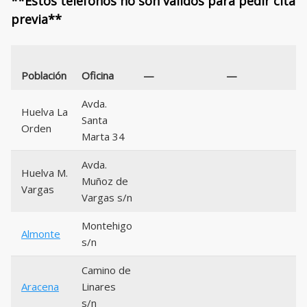
**Estos teléfonos no son válidos para pedir cita
previa**
Población
Oficina
—
—
Avda.
Huelva La
Santa
Orden
Marta 34
Avda.
Huelva M.
Muñoz de
Vargas
Vargas s/n
Montehigo
Almonte
s/n
Camino de
Aracena
Linares
s/n