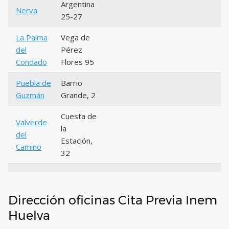
Argentina
Nerva
25-27
La Palma
Vega de
del
Pérez
Condado
Flores 95
Puebla de
Barrio
Guzmán
Grande, 2
Cuesta de
Valverde
la
del
Estación,
Camino
32
Dirección oficinas Cita Previa Inem
Huelva