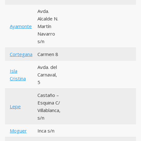
Avda.
Alcalde N.
Ayamonte
Martín
Navarro
s/n
Cortegana
Carmen 8
Avda. del
Isla
Carnaval,
Cristina
5
Castaño –
Esquina C/
Lepe
Villablanca,
s/n
Moguer
Inca s/n