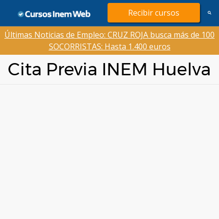
Saltar
Recibir cursos
al
contenido
Últimas Noticias de Empleo: CRUZ ROJA busca más de 100
SOCORRISTAS: Hasta 1.400 euros
Cita Previa INEM Huelva