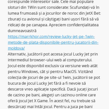
corespunde intereselor sale. Cele mai populare
sloturi din 1Win sunt considerate: Scufundați-vă în
lumea frumoasă și a jocurilor de noroc din JetX Bet:
zburați cu avionul și câștigați bani ușori fără să vă
ridicați de pe canapea. Apreciem confidențialitatea
dumneavoastră
https://marrkhor.com/review-lucky-jet-pe-1win-
metode-de-plata-disponibile-pentru-jucatorii-din-
moldova/
Alternativ, jucătorii pot accesa jocul Lucky Jet prin
intermediul browser-ului web al computerului.
Jocul este disponibil exclusiv ca versiune web atât
pentru Windows, cât și pentru MacOS. Vizitând
colecția de jocuri de pe site-ul 1win, jucătorii se pot
bucura de jocul Lucky Jet fără a fi nevoie să
descarce vreo aplicație specifică. Dacă jucați jocuri
de cazino pe bani, alegeți un cazinou online care
oferă jocul Jet X Game. În acest fel, nu trebuie să
descărcați mai întâi jocul. Pentru a juca pe bani