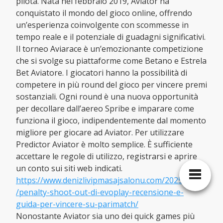
pilota. Nata nel febbraio 2019, Aviator ha
conquistato il mondo del gioco online, offrendo
un’esperienza coinvolgente con scommesse in
tempo reale e il potenziale di guadagni significativi.
Il torneo Aviarace è un’emozionante competizione
che si svolge su piattaforme come Betano e Estrela
Bet Aviatore. I giocatori hanno la possibilità di
competere in più round del gioco per vincere premi
sostanziali. Ogni round è una nuova opportunità
per decollare dall’aereo Spribe e imparare come
funziona il gioco, indipendentemente dal momento
migliore per giocare ad Aviator. Per utilizzare
Predictor Aviator è molto semplice. È sufficiente
accettare le regole di utilizzo, registrarsi e aprire
un conto sui siti web indicati.
https://www.denizlivipmasajsalonu.com/2025/07/03
/penalty-shoot-out-di-evoplay-recensione-e-
guida-per-vincere-su-parimatch/
Nonostante Aviator sia uno dei quick games più