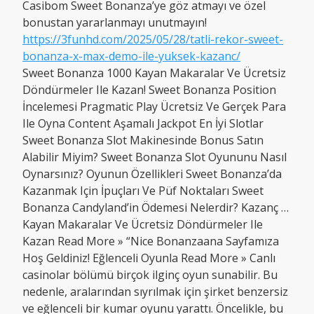
Casibom Sweet Bonanza’ye göz atmayı ve özel
bonustan yararlanmayı unutmayın!
https://3funhd.com/2025/05/28/tatli-rekor-sweet-
bonanza-x-max-demo-ile-yuksek-kazanc/
Sweet Bonanza 1000 Kayan Makaralar Ve Ücretsiz
Döndürmeler Ile Kazan! Sweet Bonanza Position
İncelemesi Pragmatic Play Ücretsiz Ve Gerçek Para
Ile Oyna Content Aşamalı Jackpot En İyi Slotlar
Sweet Bonanza Slot Makinesinde Bonus Satın
Alabilir Miyim? Sweet Bonanza Slot Oyununu Nasıl
Oynarsınız? Oyunun Özellikleri Sweet Bonanza’da
Kazanmak Için İpuçları Ve Püf Noktaları Sweet
Bonanza Candyland’in Ödemesi Nelerdir? Kazanç …
Kayan Makaralar Ve Ücretsiz Döndürmeler Ile
Kazan Read More » “Nice Bonanzaana Sayfamıza
Hoş Geldiniz! Eğlenceli Oyunla Read More » Canlı
casinolar bölümü birçok ilginç oyun sunabilir. Bu
nedenle, aralarından sıyrılmak için şirket benzersiz
ve eğlenceli bir kumar oyunu yarattı. Öncelikle, bu