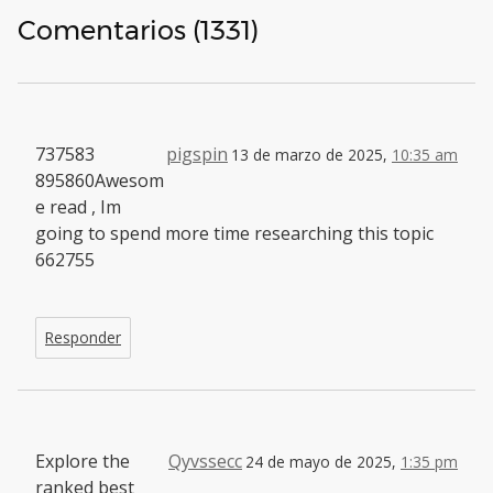
Comentarios (1331)
737583
pigspin
13 de marzo de 2025,
10:35 am
895860Awesom
e read , Im
going to spend more time researching this topic
662755
Responder
Explore the
Qyvssecc
24 de mayo de 2025,
1:35 pm
ranked best