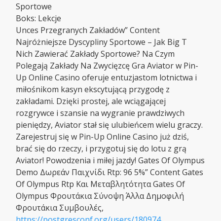
Sportowe
Boks: Lekcje
Unces Przegranych Zakładów” Content
Najróżniejsze Dyscypliny Sportowe – Jak Big T
Nich Zawierać Zakłady Sportowe? Na Czym
Polegają Zakłady Na Zwycięzcę Gra Aviator w Pin-
Up Online Casino oferuje entuzjastom lotnictwa i
miłośnikom kasyn ekscytującą przygodę z
zakładami. Dzięki prostej, ale wciągającej
rozgrywce i szansie na wygranie prawdziwych
pieniędzy, Aviator stał się ulubieńcem wielu graczy.
Zarejestruj się w Pin-Up Online Casino już dziś,
brać się do rzeczy, i przygotuj się do lotu z grą
Aviator! Powodzenia i miłej jazdy! Gates Of Olympus
Demo Δωρεάν Παιχνίδι Rtp: 96 5%” Content Gates
Of Olympus Rtp Και Μεταβλητότητα Gates Of
Olympus Φρουτάκια Σύνοψη Άλλα Δημοφιλή
Φρουτάκια Συμβουλές,
https://postgresconf.org/users/180974