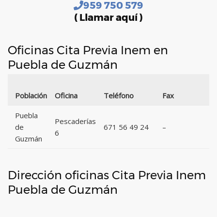
959 750 579
( Llamar aquí )
Oficinas Cita Previa Inem en
Puebla de Guzmán
Población
Oficina
Teléfono
Fax
Puebla
Pescaderías
de
671 56 49 24
–
6
Guzmán
Dirección oficinas Cita Previa Inem
Puebla de Guzmán