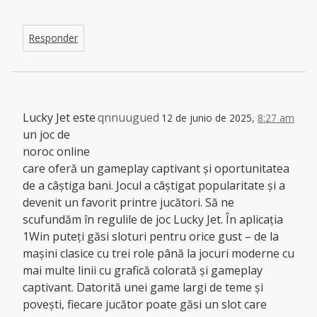
Responder
Lucky Jet este
qnnuugued
12 de junio de 2025,
8:27 am
un joc de
noroc online
care oferă un gameplay captivant și oportunitatea
de a câștiga bani. Jocul a câștigat popularitate și a
devenit un favorit printre jucători. Să ne
scufundăm în regulile de joc Lucky Jet. În aplicația
1Win puteți găsi sloturi pentru orice gust – de la
mașini clasice cu trei role până la jocuri moderne cu
mai multe linii cu grafică colorată și gameplay
captivant. Datorită unei game largi de teme și
povești, fiecare jucător poate găsi un slot care