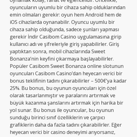
oynamak kolay, rahat ve eğlencelidir. Öncelikle,
oyuncuların uyumlu bir cihaza sahip olduklarından
emin olmaları gerekir: oyun hem Android hem de
iOS cihazlarda oynanabilir. Oyuncu uyumlu bir
cihaza sahip olduğunda, sadece şunları yapması
gerekir İndir Casibom Casino uygulamasına girip
kullanıcı adı ve şifreleriyle giriş yapabilirler. Giriş
yaptıktan sonra, mobil cihazlarında Sweet
Bonanza’nin keyfini çıkarmaya başlayabilirler.
Popüler Casibom Sweet Bonanza online slotunun
oyuncuları Casibom Casino’dan heyecan verici bir
bonus teklifinin tadını çıkarabilirler – 500€’ya kadar
25%. Bu bonus, bu oyunun oyuncuları için özel
olarak tasarlanmıştır ve paralarını artırmak ve
büyük kazanma şanslarını artırmak için harika bir
yol sunar. Bu bonus ile oyuncular, bu oyunun
sunduğu birinci sınıf özelliklerin ve çarpıcı
grafiklerin daha da fazla tadını çıkarabilirler. Eğer
heyecan verici bir casino deneyimi arıyorsanız,