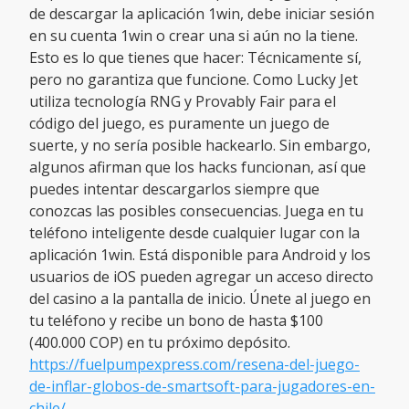
de descargar la aplicación 1win, debe iniciar sesión
en su cuenta 1win o crear una si aún no la tiene.
Esto es lo que tienes que hacer: Técnicamente sí,
pero no garantiza que funcione. Como Lucky Jet
utiliza tecnología RNG y Provably Fair para el
código del juego, es puramente un juego de
suerte, y no sería posible hackearlo. Sin embargo,
algunos afirman que los hacks funcionan, así que
puedes intentar descargarlos siempre que
conozcas las posibles consecuencias. Juega en tu
teléfono inteligente desde cualquier lugar con la
aplicación 1win. Está disponible para Android y los
usuarios de iOS pueden agregar un acceso directo
del casino a la pantalla de inicio. Únete al juego en
tu teléfono y recibe un bono de hasta $100
(400.000 COP) en tu próximo depósito.
https://fuelpumpexpress.com/resena-del-juego-
de-inflar-globos-de-smartsoft-para-jugadores-en-
chile/