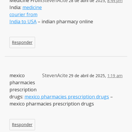
Medicine From
StevenAcite
28 de abril de 2025,
8:44 pm
India:
medicine
courier from
India to USA
– indian pharmacy online
Responder
mexico
StevenAcite
29 de abril de 2025,
1:19 am
pharmacies
prescription
drugs:
mexico pharmacies prescription drugs
–
mexico pharmacies prescription drugs
Responder