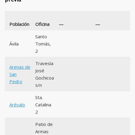
C
Población
Oficina
—
—
P
Santo
Ávila
Tomás,
0
2
Travesía
Arenas de
José
San
0
Gochicoa
Pedro
s/n
Sta.
Arévalo
Catalina
0
2
Patio de
Armas