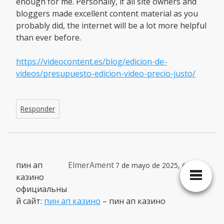
enough for me. Personally, if all site owners and
bloggers made excellent content material as you
probably did, the internet will be a lot more helpful
than ever before.
https://videocontent.es/blog/edicion-de-
videos/presupuesto-edicion-video-precio-justo/
Responder
пин ап
ElmerAment
7 de mayo de 2025,
6:23 am
казино
официальны
й сайт:
пин ап казино
– пин ап казино