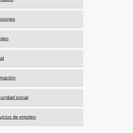
siones
pleo
cal
mación
uridad social
vicios de empleo