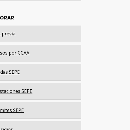
LORAR
a previa
sos por CCAA
das SEPE
staciones SEPE
mites SEPE
sidios