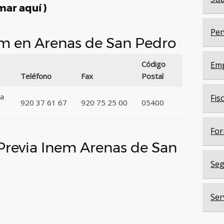
mar aquí )
Pen
nem en Arenas de San Pedro
Código
Em
Teléfono
Fax
Postal
oa
Fis
920 37 61 67
920 75 25 00
05400
For
 Previa Inem Arenas de San
Seg
Ser