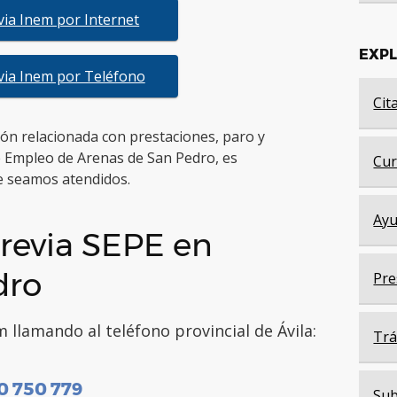
evia Inem por Internet
EXP
evia Inem por Teléfono
Cit
tión relacionada con prestaciones, paro y
e Empleo de Arenas de San Pedro, es
Cur
 seamos atendidos.
Ayu
revia SEPE en
dro
Pre
 llamando al teléfono provincial de Ávila:
Trá
0 750 779
Sub