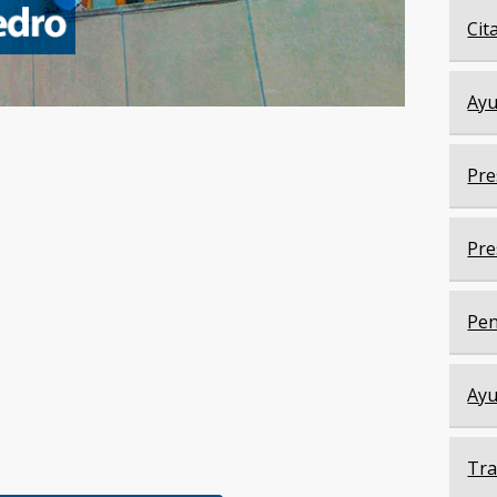
Cit
Ayu
Pre
Pre
Pen
Ayu
Tra