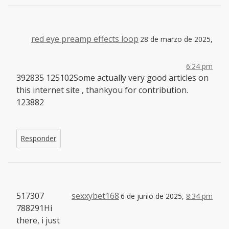
red eye preamp effects loop
28 de marzo de 2025,
6:24 pm
392835 125102Some actually very good articles on
this internet site , thankyou for contribution.
123882
Responder
517307
sexxybet168
6 de junio de 2025,
8:34 pm
788291Hi
there, i just