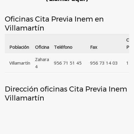
Oficinas Cita Previa Inem en
Villamartín
Cód
Población
Oficina
Teléfono
Fax
Pos
Zahara
Villamartín
956 71 51 45
956 73 14 03
11
4
Dirección oficinas Cita Previa Inem
Villamartín