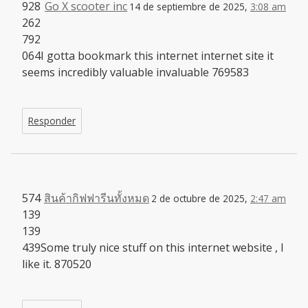
928
Go X scooter inc
14 de septiembre de 2025,
3:08 am
262
792
064I gotta bookmark this internet internet site it
seems incredibly valuable invaluable 769583
Responder
574
สินค้ากิฟฟารีนทั้งหมด
2 de octubre de 2025,
2:47 am
139
139
439Some truly nice stuff on this internet website , I
like it. 870520