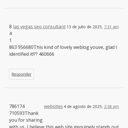
8
las vegas seo consultant
13 de julio de 2025,
7:31 am
4
1
863 956680This kind of lovely weblog youve, glad I
identified it!?? 460666
Responder
786174
websites
4 de agosto de 2025,
2:38 pm
710593Thank
you for sharing
with us, I believe this web site genuinely stands out