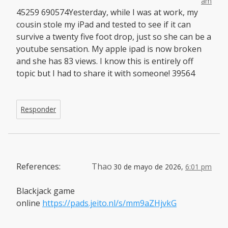
am
45259 690574Yesterday, while I was at work, my
cousin stole my iPad and tested to see if it can
survive a twenty five foot drop, just so she can be a
youtube sensation. My apple ipad is now broken
and she has 83 views. I know this is entirely off
topic but I had to share it with someone! 39564
Responder
References:
Thao
30 de mayo de 2026,
6:01 pm
Blackjack game
online
https://pads.jeito.nl/s/mm9aZHjvkG