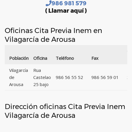
986 981 579
( Llamar aquí )
Oficinas Cita Previa Inem en
Vilagarcía de Arousa
Có
Población
Oficina
Teléfono
Fax
Po
Vilagarcía
Rua
de
Castelao
986 56 55 52
986 56 59 01
3
Arousa
25 bajo
Dirección oficinas Cita Previa Inem
Vilagarcía de Arousa