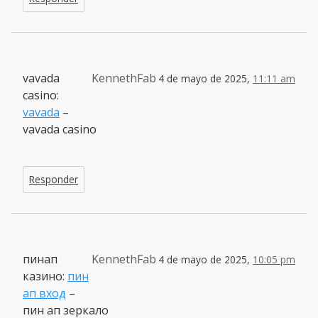
vavada
KennethFab
4 de mayo de 2025,
11:11 am
casino:
vavada
–
vavada casino
Responder
пинап
KennethFab
4 de mayo de 2025,
10:05 pm
казино:
пин
ап вход
–
пин ап зеркало