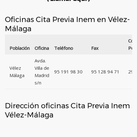
Oficinas Cita Previa Inem en Vélez-
Málaga
Cód
Población
Oficina
Teléfono
Fax
Pos
Avda.
Vélez
Villa de
95 191 98 30
95 128 94 71
297
Málaga
Madrid
s/n
Dirección oficinas Cita Previa Inem
Vélez-Málaga