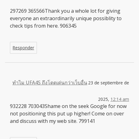
297269 365566Thank you a whole lot for giving
everyone an extraordinarily unique possiblity to
check tips from here. 906345
Responder
ทำไม UFA4S ถึงโดดเด่นกว่าเว็บอื่น
23 de septiembre de
2025,
12:14 am
932228 703043Shame on the seek Google for now
not positioning this put up higher! Come on over
and discuss with my web site. 799141