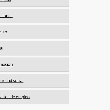
siones
pleo
cal
mación
uridad social
vicios de empleo