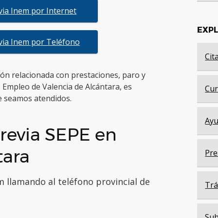
evia Inem por Internet
EXP
evia Inem por Teléfono
Cit
tión relacionada con prestaciones, paro y
 Empleo de Valencia de Alcántara, es
Cur
 seamos atendidos.
Ayu
revia SEPE en
tara
Pre
m llamando al teléfono provincial de
Trá
Sub