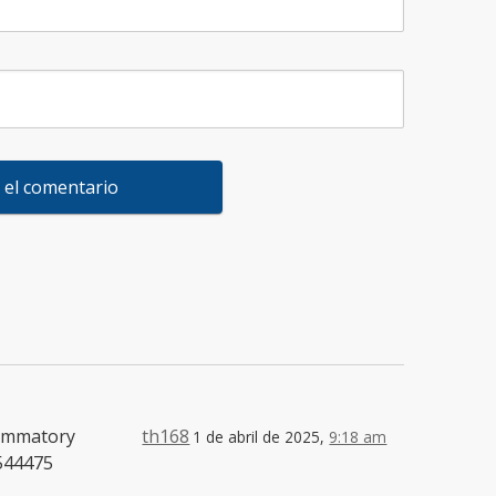
lammatory
th168
1 de abril de 2025,
9:18 am
 544475