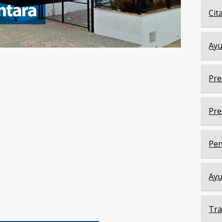
Cit
Ayu
Pre
Pre
Pen
Ayu
Tra