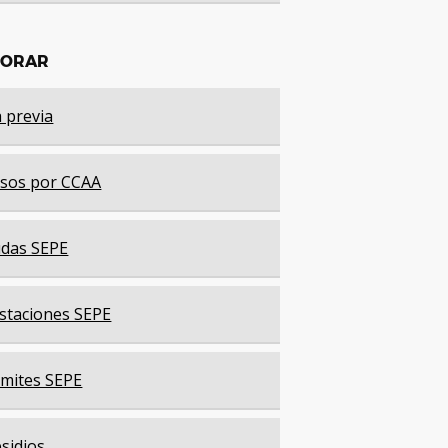
LORAR
a previa
sos por CCAA
das SEPE
staciones SEPE
mites SEPE
sidios