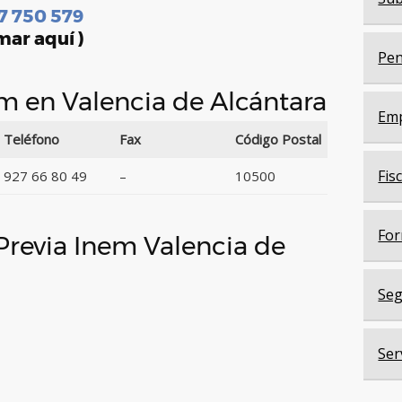
7 750 579
mar aquí )
Pen
em en Valencia de Alcántara
Em
Teléfono
Fax
Código Postal
Fis
927 66 80 49
–
10500
For
 Previa Inem Valencia de
Seg
Ser