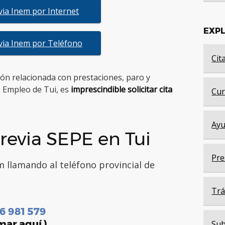
evia Inem por Internet
EXP
evia Inem por Teléfono
Cit
tión relacionada con prestaciones, paro y
e Empleo de Tui, es
imprescindible solicitar cita
Cur
Ayu
revia SEPE en Tui
Pre
m llamando al teléfono provincial de
Trá
6 981 579
mar aquí )
Sub