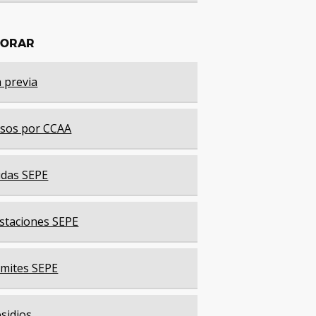
LORAR
a previa
sos por CCAA
das SEPE
staciones SEPE
mites SEPE
sidios