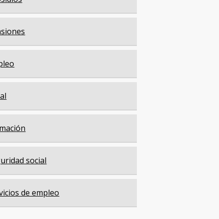
siones
pleo
cal
mación
uridad social
vicios de empleo