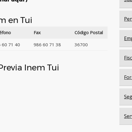
em en Tui
Pen
éfono
Fax
Código Postal
Em
 60 71 40
986 60 71 38
36700
Fis
 Previa Inem Tui
For
Seg
Ser