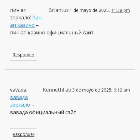
пин ап
Briantus
1 de mayo de 2025,
11:28 pm
зеркало:
пин
ап казино
–
пин ап казино официальный сайт
Responder
vavada:
KennethFab
3 de mayo de 2025,
9:12 am
вавада
зеркало
–
вавада официальный сайт
Responder