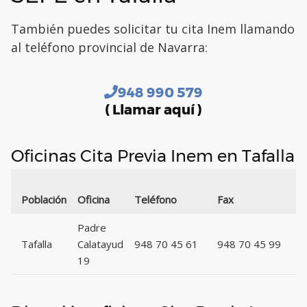
También puedes solicitar tu cita Inem llamando
al teléfono provincial de Navarra:
948 990 579
( Llamar aquí )
Oficinas Cita Previa Inem en Tafalla
C
Población
Oficina
Teléfono
Fax
P
Padre
Tafalla
Calatayud
948 70 45 61
948 70 45 99
3
19