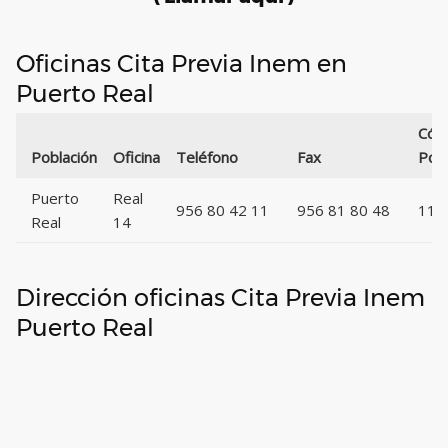
Oficinas Cita Previa Inem en
Puerto Real
Cód
Población
Oficina
Teléfono
Fax
Post
Puerto
Real
956 80 42 11
956 81 80 48
115
Real
14
Dirección oficinas Cita Previa Inem
Puerto Real