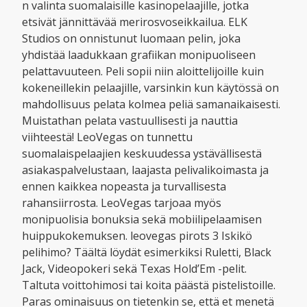
n valinta suomalaisille kasinopelaajille, jotka
etsivät jännittävää merirosvoseikkailua. ELK
Studios on onnistunut luomaan pelin, joka
yhdistää laadukkaan grafiikan monipuoliseen
pelattavuuteen. Peli sopii niin aloittelijoille kuin
kokeneillekin pelaajille, varsinkin kun käytössä on
mahdollisuus pelata kolmea peliä samanaikaisesti.
Muistathan pelata vastuullisesti ja nauttia
viihteestä! LeoVegas on tunnettu
suomalaispelaajien keskuudessa ystävällisestä
asiakaspalvelustaan, laajasta pelivalikoimasta ja
ennen kaikkea nopeasta ja turvallisesta
rahansiirrosta. LeoVegas tarjoaa myös
monipuolisia bonuksia sekä mobiilipelaamisen
huippukokemuksen. leovegas pirots 3 Iskikö
pelihimo? Täältä löydät esimerkiksi Ruletti, Black
Jack, Videopokeri sekä Texas Hold’Em -pelit.
Taltuta voittohimosi tai koita päästä pistelistoille.
Paras ominaisuus on tietenkin se, että et menetä