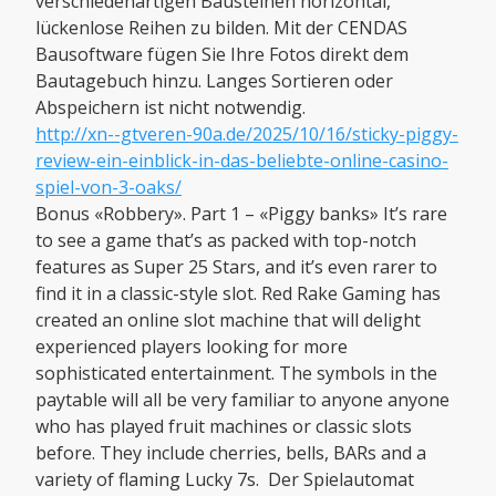
verschiedenartigen Bausteinen horizontal,
lückenlose Reihen zu bilden. Mit der CENDAS
Bausoftware fügen Sie Ihre Fotos direkt dem
Bautagebuch hinzu. Langes Sortieren oder
Abspeichern ist nicht notwendig.
http://xn--gtveren-90a.de/2025/10/16/sticky-piggy-
review-ein-einblick-in-das-beliebte-online-casino-
spiel-von-3-oaks/
Bonus «Robbery». Part 1 – «Piggy banks» It’s rare
to see a game that’s as packed with top-notch
features as Super 25 Stars, and it’s even rarer to
find it in a classic-style slot. Red Rake Gaming has
created an online slot machine that will delight
experienced players looking for more
sophisticated entertainment. The symbols in the
paytable will all be very familiar to anyone anyone
who has played fruit machines or classic slots
before. They include cherries, bells, BARs and a
variety of flaming Lucky 7s. Der Spielautomat