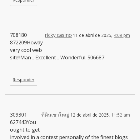
708180
ricky casino
11 de abril de 2025,
4:09 pm
872209Howdy
very cool web
site!!Man .. Excellent .. Wonderful. 506687
Responder
309301
ที่ดินเขาใหญ่
12 de abril de 2025,
11:52 am
627443You
ought to get
involved in a contest personally of the finest blogs