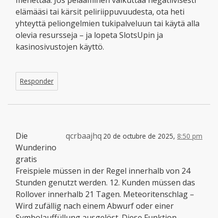
menettää. Jos pelaaminen vaikuttaa negatiivisesti
elämääsi tai kärsit peliriippuvuudesta, ota heti
yhteyttä peliongelmien tukipalveluun tai käytä alla
olevia resursseja – ja lopeta SlotsUpin ja
kasinosivustojen käyttö.
Responder
Die
qcrbaajhq
20 de octubre de 2025,
8:50 pm
Wunderino
gratis
Freispiele müssen in der Regel innerhalb von 24
Stunden genutzt werden. 12. Kunden müssen das
Rollover innerhalb 21 Tagen. Meteoritenschlag –
Wird zufällig nach einem Abwurf oder einer
Symbolauffüllung ausgelöst. Diese Funktion