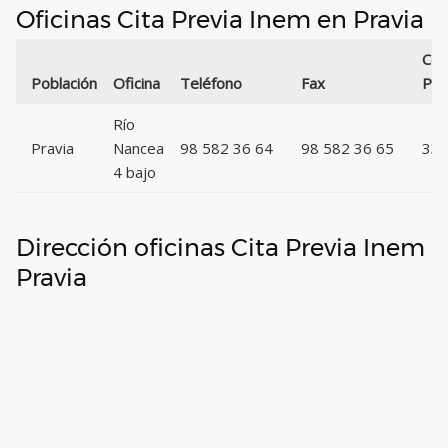
Oficinas Cita Previa Inem en Pravia
Cód
Población
Oficina
Teléfono
Fax
Pos
Río
Pravia
Nancea
98 582 36 64
98 582 36 65
33
4 bajo
Dirección oficinas Cita Previa Inem
Pravia