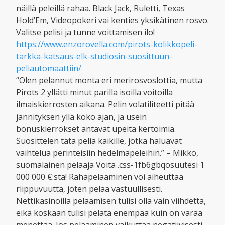
näillä peleillä rahaa. Black Jack, Ruletti, Texas
Hold’Em, Videopokeri vai kenties yksikätinen rosvo.
Valitse pelisi ja tunne voittamisen ilo!
https://www.enzorovella.com/pirots-kolikkopeli-
tarkka-katsaus-elk-studiosin-suosittuun-
peliautomaattiin/
“Olen pelannut monta eri merirosvoslottia, mutta
Pirots 2 yllätti minut parilla isoilla voitoilla
ilmaiskierrosten aikana. Pelin volatiliteetti pitää
jännityksen yllä koko ajan, ja usein
bonuskierrokset antavat upeita kertoimia.
Suosittelen tätä peliä kaikille, jotka haluavat
vaihtelua perinteisiin hedelmäpeleihin.” – Mikko,
suomalainen pelaaja Voita .css-1fb6gbqosuutesi 1
000 000 €:sta! Rahapelaaminen voi aiheuttaa
riippuvuutta, joten pelaa vastuullisesti.
Nettikasinoilla pelaamisen tulisi olla vain viihdettä,
eikä koskaan tulisi pelata enempää kuin on varaa