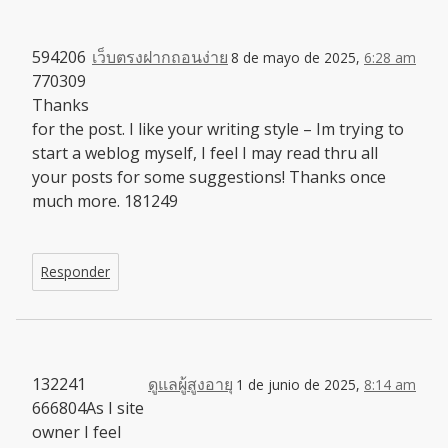
594206
เว็บตรงฝากถอนง่าย
8 de mayo de 2025,
6:28 am
770309
Thanks
for the post. I like your writing style – Im trying to
start a weblog myself, I feel I may read thru all
your posts for some suggestions! Thanks once
much more. 181249
Responder
132241
ดูแลผู้สูงอายุ
1 de junio de 2025,
8:14 am
666804As I site
owner I feel