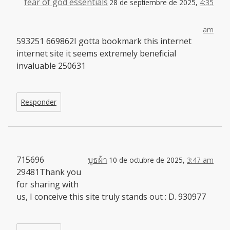
fear of god essentials
28 de septiembre de 2025,
4:35
am
593251 669862I gotta bookmark this internet
internet site it seems extremely beneficial
invaluable 250631
Responder
715696
บูธผ้า
10 de octubre de 2025,
3:47 am
29481Thank you
for sharing with
us, I conceive this site truly stands out : D. 930977