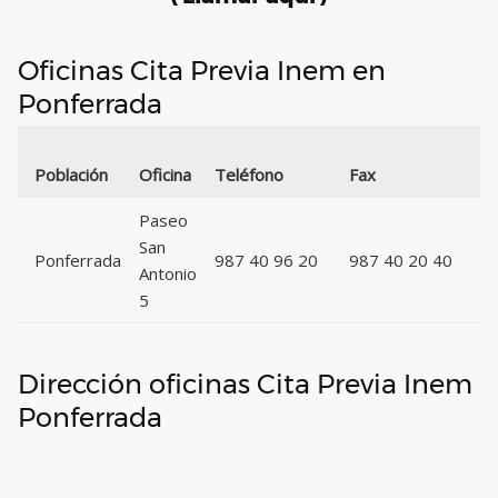
Oficinas Cita Previa Inem en
Ponferrada
C
Población
Oficina
Teléfono
Fax
P
Paseo
San
Ponferrada
987 40 96 20
987 40 20 40
2
Antonio
5
Dirección oficinas Cita Previa Inem
Ponferrada