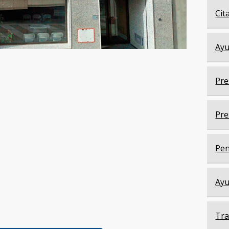
Cit
Ayu
Pre
Pre
Pen
Ayu
Tra