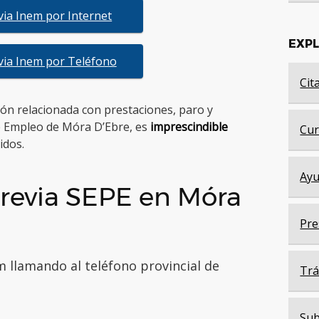
evia Inem por Internet
EXP
evia Inem por Teléfono
Cit
tión relacionada con prestaciones, paro y
de Empleo de Móra D’Ebre, es
imprescindible
Cur
idos.
Ayu
previa SEPE en Móra
Pre
m llamando al teléfono provincial de
Trá
Sub