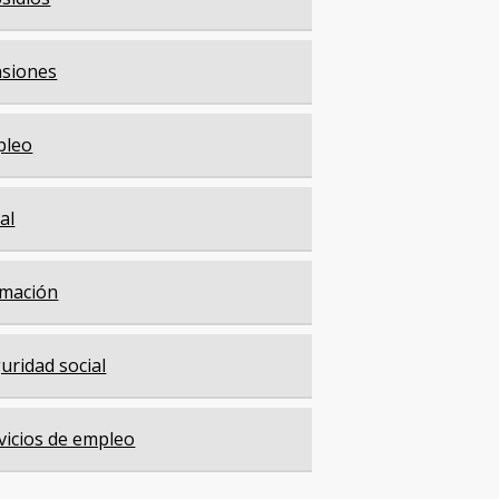
siones
pleo
cal
mación
uridad social
vicios de empleo