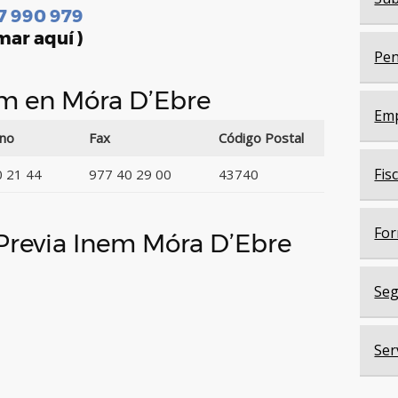
7 990 979
mar aquí )
Pen
nem en Móra D’Ebre
Em
ono
Fax
Código Postal
Fis
0 21 44
977 40 29 00
43740
For
 Previa Inem Móra D’Ebre
Seg
Ser