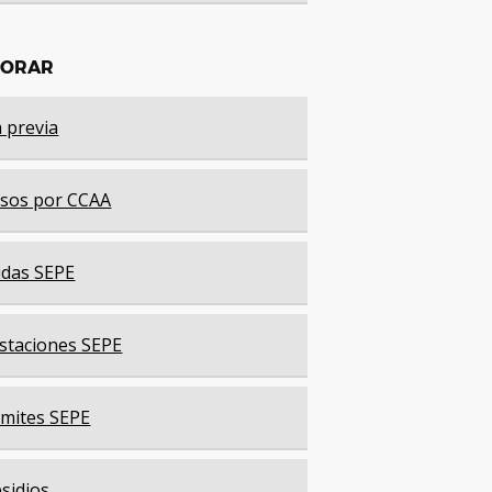
LORAR
a previa
sos por CCAA
das SEPE
staciones SEPE
mites SEPE
sidios