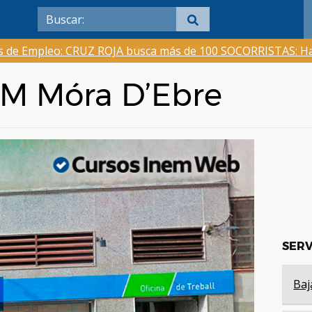
as de Empleo: CRUZ ROJA busca más de 100 SOCORRISTAS: Ha
EM Móra D’Ebre
SERV
Baj