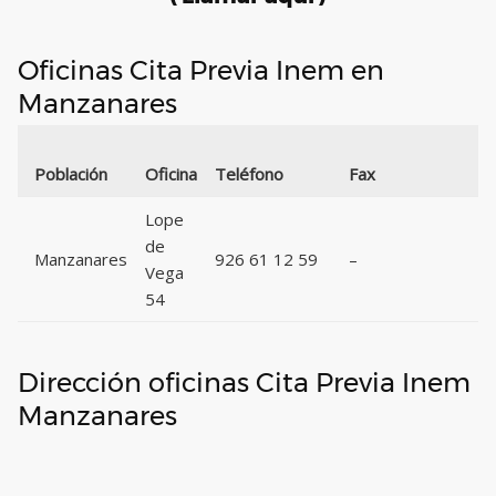
Oficinas Cita Previa Inem en
Manzanares
C
Población
Oficina
Teléfono
Fax
P
Lope
de
Manzanares
926 61 12 59
–
1
Vega
54
Dirección oficinas Cita Previa Inem
Manzanares