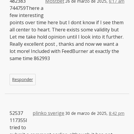
482383
Mostbet
26 de marzo de 2025,
6:17 am
744759There a
few interesting
points over time here but I dont know if I see them
all center to heart. There exists some validity but
Let me take hold opinion until I look into it further.
Really excellent post , thanks and now we want a
lot more! Included with FeedBurner at exactly the
same time 862993
Responder
52537
plinko sverige
30 de marzo de 2025,
8:42 pm
117355I
tried to