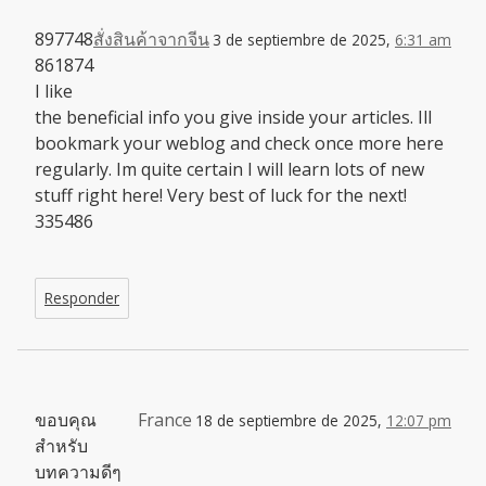
897748
สั่งสินค้าจากจีน
3 de septiembre de 2025,
6:31 am
861874
I like
the beneficial info you give inside your articles. Ill
bookmark your weblog and check once more here
regularly. Im quite certain I will learn lots of new
stuff right here! Very best of luck for the next!
335486
Responder
ขอบคุณ
France
18 de septiembre de 2025,
12:07 pm
สำหรับ
บทความดีๆ