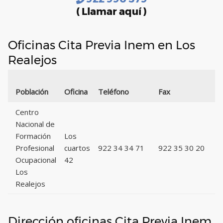
( Llamar aquí )
Oficinas Cita Previa Inem en Los
Realejos
C
Población
Oficina
Teléfono
Fax
P
Centro
Nacional de
Formación
Los
Profesional
cuartos
922 34 34 71
922 35 30 20
3
Ocupacional
42
Los
Realejos
Dirección oficinas Cita Previa Inem