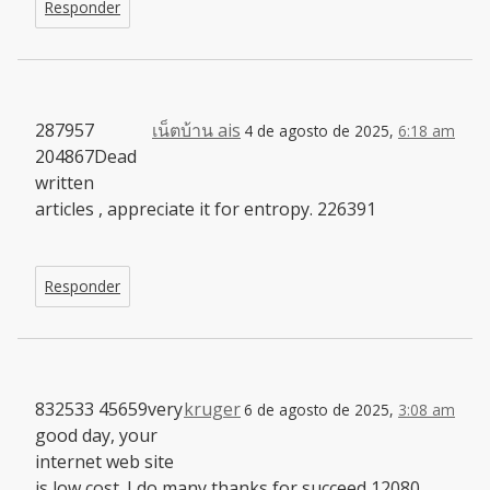
Responder
287957
เน็ตบ้าน ais
4 de agosto de 2025,
6:18 am
204867Dead
written
articles , appreciate it for entropy. 226391
Responder
832533 45659very
kruger
6 de agosto de 2025,
3:08 am
good day, your
internet web site
is low cost. I do many thanks for succeed 12080