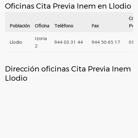
Oficinas Cita Previa Inem en Llodio
Cód
Población
Oficina
Teléfono
Fax
Post
Izoria
Llodio
944 03 31 44
944 50 65 17
014
2
Dirección oficinas Cita Previa Inem
Llodio