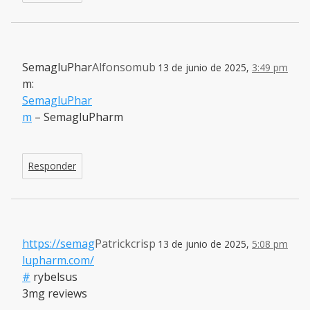
SemagluPhar
Alfonsomub
13 de junio de 2025,
3:49 pm
m:
SemagluPhar
m
– SemagluPharm
Responder
https://semag
Patrickcrisp
13 de junio de 2025,
5:08 pm
lupharm.com/
#
rybelsus
3mg reviews