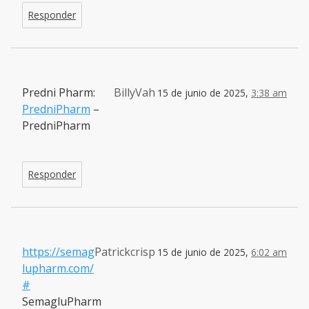
Responder
Predni Pharm:
BillyVah
15 de junio de 2025,
3:38 am
PredniPharm
–
PredniPharm
Responder
https://semag
Patrickcrisp
15 de junio de 2025,
6:02 am
lupharm.com/
#
SemagluPharm