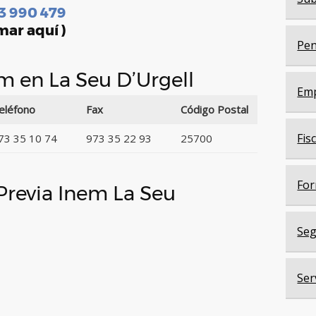
3 990 479
mar aquí )
Pen
em en La Seu D’Urgell
Em
eléfono
Fax
Código Postal
Fis
73 35 10 74
973 35 22 93
25700
For
 Previa Inem La Seu
Seg
Ser