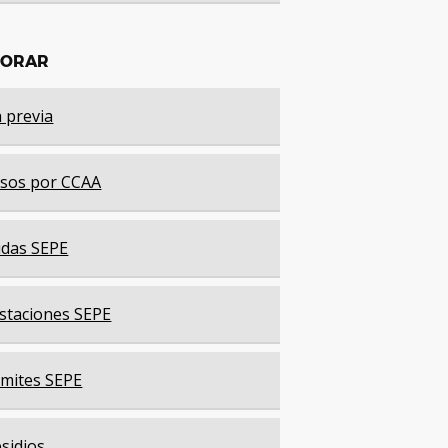
LORAR
a previa
sos por CCAA
das SEPE
staciones SEPE
mites SEPE
sidios