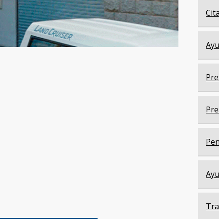
Cit
Ayu
Pre
Pre
Pen
Ayu
Tra