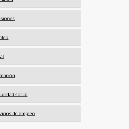
siones
pleo
cal
mación
uridad social
vicios de empleo