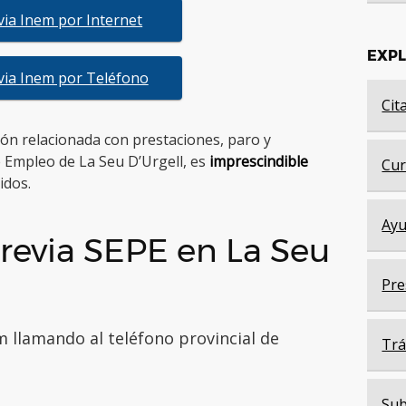
evia Inem por Internet
EXP
evia Inem por Teléfono
Cit
tión relacionada con prestaciones, paro y
e Empleo de La Seu D’Urgell, es
imprescindible
Cur
idos.
Ayu
revia SEPE en La Seu
Pre
m llamando al teléfono provincial de
Trá
Sub