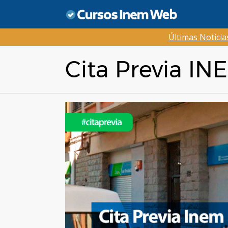
Saltar
al
contenido
Últimas Notici
Cita Previa IN