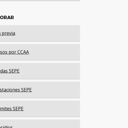
LORAR
a previa
sos por CCAA
das SEPE
staciones SEPE
mites SEPE
sidios