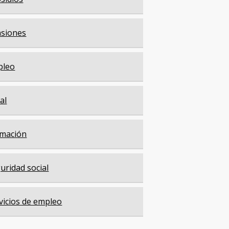
siones
pleo
cal
mación
uridad social
vicios de empleo