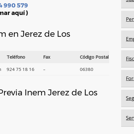
4 990 579
mar aquí )
Pen
em en Jerez de Los
Em
Teléfono
Fax
Código Postal
Fis
n
924 75 18 16
–
06380
For
 Previa Inem Jerez de Los
Seg
Ser