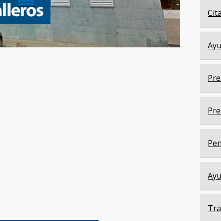
Cit
Ayu
Pre
Pre
Pen
Ayu
Tra